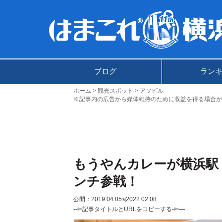
ブログ
ラン
ホーム
観光スポット
アソビル
※記事内の広告から媒体維持のために収益を得る場合が
もうやんカレーが横浜駅
ンチ参戦！
公開：2019.04.05
ಇ2022.02.08
--✄記事タイトルとURLをコピーする-✄—