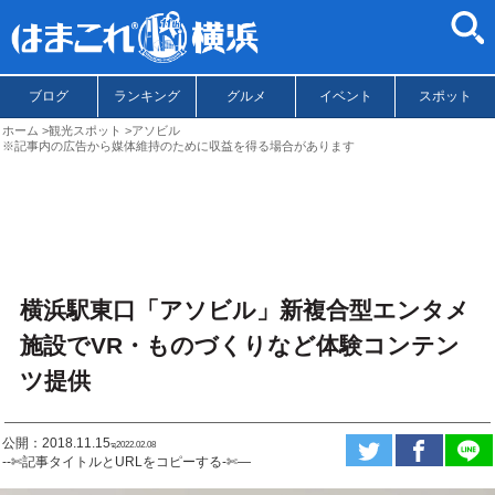
ブログ
ランキング
グルメ
イベント
スポット
ホーム
観光スポット
アソビル
※記事内の広告から媒体維持のために収益を得る場合があります
横浜駅東口「アソビル」新複合型エンタメ
施設でVR・ものづくりなど体験コンテン
ツ提供
公開：2018.11.15
ಇ2022.02.08
--✄記事タイトルとURLをコピーする-✄—