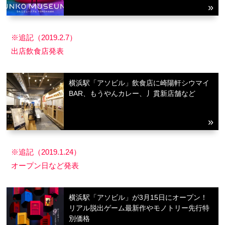
※追記（2019.2.7）
出店飲食店発表
横浜駅「アソビル」飲食店に崎陽軒シウマイ
BAR、もうやんカレー、丿貫新店舗など
※追記（2019.1.24）
オープン日など発表
横浜駅「アソビル」が3月15日にオープン！
リアル脱出ゲーム最新作やモノトリー先行特
別価格