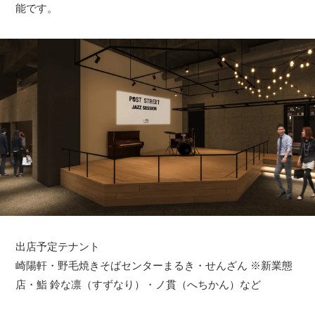
能です。
出店予定テナント
崎陽軒・野毛焼きそばセンターまるき・せんざん ※新業態
店・鮨 鈴な凛（すずなり）・ノ貫（へちかん）など