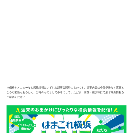
※価格やメニューなど掲載情報はいずれも記事公開時のものです。記事内容は今後予告なく変更と
なる可能性もあるため、当時のものとして参考にしていただき、店舗・施設等にて必ず最新情報を
ご確認ください。