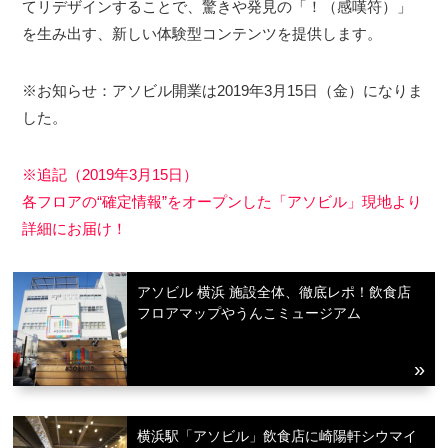
てリデザインすることで、驚きや発見の「！（感嘆符）」
を生み出す、新しい体験型コンテンツを提供します。
※お知らせ：アソビル開業は2019年3月15日（金）になりま
した。
※追記（2019年3月15日）
各フロアの“確定情報”をオープンした「アソビル」現地より
詳細にお届け！
アソビル 横浜 施設全体、徹底レポ！飲食店
フロアマップやうんこミュージアム
横浜駅「アソビル」飲食店に崎陽軒シウマイ