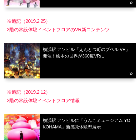
※追記（2019.2.25）
2階の常設体験イベントフロアのVR新コンテンツ
横浜駅 アソビル「えんとつ町のプペル VR」
開催！絵本の世界が360度VRに
※追記（2019.2.12）
2階の常設体験イベントフロア情報
横浜駅 アソビルに「うんこミュージアム YO
KOHAMA」新感覚体験型展示