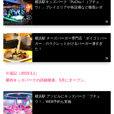
横浜駅キッズパーク「PuChu！（プチュ
サイトについて
ウ）」プレイエリアや各設備など徹底レポ
横浜駅 チーズバーガー専門店「ダイゴミバー
ガー」のラクレットかけるバーガー凄すぎ
た！
※追記（2019.3.1）
屋内キッズパークの詳細発表。5月にオープン。
横浜駅 アソビルにキッズパーク「プチュ
ウ！」WEB予約も実施