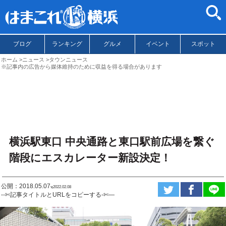
ブログ
ランキング
グルメ
イベント
スポット
ホーム
ニュース
タウンニュース
※記事内の広告から媒体維持のために収益を得る場合があります
横浜駅東口 中央通路と東口駅前広場を繋ぐ
階段にエスカレーター新設決定！
公開：2018.05.07
ಇ2022.02.08
--✄記事タイトルとURLをコピーする-✄—