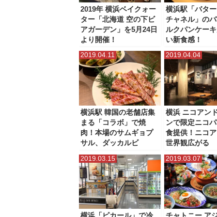
2019年 横浜ベイクォー
横浜駅「バター
ター「北海道 空の下ビ
チャネル」のバ
アガーデン」を5月24日
ルクパンケーキ
より開催！
い新食感！
2019.04.11
2019.04.04
横浜駅 韓国の老舗店集
横浜 ニコアン
まる「コラボ」で焼
ンで限定ニコパ
肉！本場のサムギョプ
食提供！ニコア
サル、ダッカルビ
世界観広がる
2019.03.15
2019.03.07
横浜「ピカール」で冷
チャトニー ア