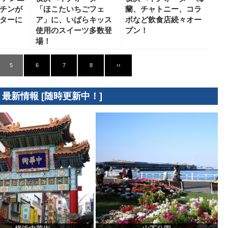
チンが
「ほこたいちごフェ
蘭、チャトニー、コラ
ターに
ア」に、いばらキッス
ボなど飲食店続々オー
使用のスイーツ多数登
プン！
場！
5
6
7
8
››
 最新情報 [随時更新中！]