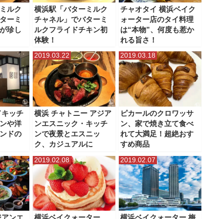
ミルク
横浜駅「バターミルク
チャオタイ 横浜ベイク
ターミ
チャネル」でバターミ
ォーター店のタイ料理
が珍し
ルクフライドチキン初
は“本物”、何度も惹か
体験！
れる旨さ！
2019.03.22
2019.03.18
ドキッチ
横浜 チャトニー アジア
ピカールのクロワッサ
ンや洋
ンエスニック・キッチ
ン、家で焼き立て食べ
ンドの
ンで夜景とエスニッ
れて大満足！超絶おす
ク、カジュアルに
すめ商品
2019.02.08
2019.02.07
ジアンエ
横浜ベイクォーター
横浜ベイクォーター 梅