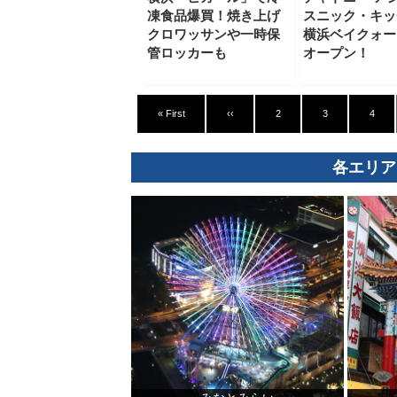
凍食品爆買！焼き上げ
スニック・キッ
クロワッサンや一時保
横浜ベイクォー
管ロッカーも
オープン！
« First
‹‹
2
3
4
各エリア
観光ガイド
ランキング
ブログ記事
サイトについて