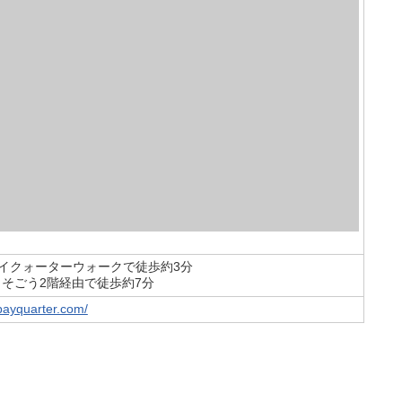
イクォーターウォークで徒歩約3分
そごう2階経由で徒歩約7分
bayquarter.com/