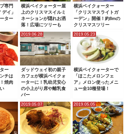
ーター
横浜ポルタ
横浜モアーズ
横浜ワールドポーターズ
横浜高島屋
プ専門
横浜ベイクォーター屋
横浜ベイクォーター
 デイ」
上のクリスマスイルミ
「クリスマスライトガ
ーター
ネーションが隠れお洒
ーデン」開催！約8mの
落！広場にツリーも
クリスマスツリー
2019.06.28
2019.05.23
ター
ダッドウェイ初の親子
横浜ベイクォーターで
ンチは
カフェが横浜ベイクォ
「ほこたメロンフェ
！焼肉
ーターに！乳幼児安心
ア」メロン使ったメニ
い
の小上がり席や離乳食
ュー全10種登場！
バー
2019.05.07
2019.05.05