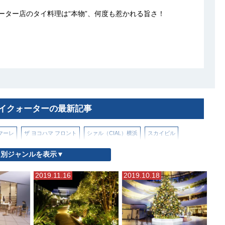
ーター店のタイ料理は“本物”、何度も惹かれる旨さ！
イクォーターの最新記事
マーレ
ザ ヨコハマ フロント
シァル（CIAL）横浜
スカイビル
別ジャンルを表示▼
ム イセタン ヨコハマ
ベースゲート横浜関内
マークイズみなとみらい
2019.11.16
2019.10.18
横浜市役所）
ららぽーと横浜
ランドマークプラザ
ルミネ横浜
横浜グランゲート
横浜ジョイナス
横浜シンフォステージ