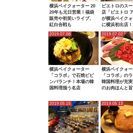
横浜ティンバーワーフ
横浜ビブレ
横浜ベイクォ
横浜ベイクォーター 20
ピエトロのスー
20年も元日営業！福袋
店「ピエトロ ア
ベーカリースクエア（横浜高島屋）
販売や初笑いライブ、
が横浜ベイクォ
紅白合戦も
に横浜初出店！
横濱ゲートタワー
2019.07.08
2019.07.02
横浜ベイクォーター
横浜ベイクォー
「コラボ」で石焼ビビ
「コラボ」のラ
ンバランチ！本場の韓
韓国料理が充実
国料理揃う名店
のお肉ほんと旨
2019.05.15
2019.05.13