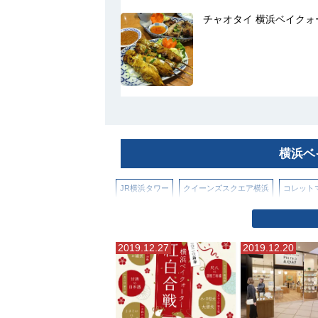
チャオタイ 横浜ベイクォ
横浜ベ
JR横浜タワー
クイーンズスクエア横浜
コレット
そごう横浜店
ニュウマン横浜
フード アンド タイ
2019.12.27
2019.12.20
マリンアンドウォークヨコハマ
ラクシスフロント（
三井アウトレットパーク横浜ベイサイド
星天クレイ