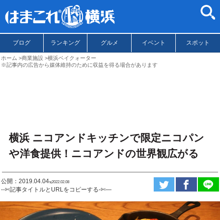
ブログ
ランキング
グルメ
イベント
スポット
ホーム
商業施設
横浜ベイクォーター
※記事内の広告から媒体維持のために収益を得る場合があります
横浜 ニコアンドキッチンで限定ニコパン
や洋食提供！ニコアンドの世界観広がる
公開：2019.04.04
ಇ2022.02.08
--✄記事タイトルとURLをコピーする-✄—