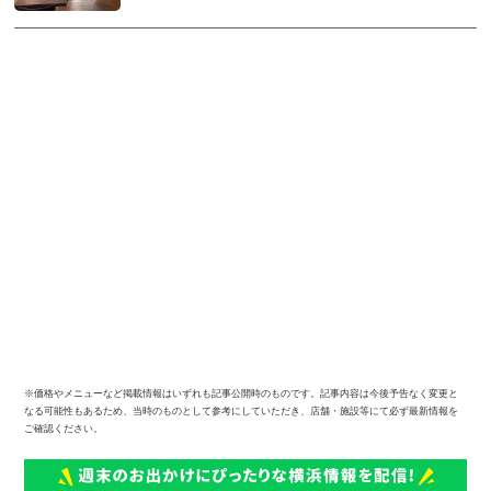
※価格やメニューなど掲載情報はいずれも記事公開時のものです。記事内容は今後予告なく変更と
なる可能性もあるため、当時のものとして参考にしていただき、店舗・施設等にて必ず最新情報を
ご確認ください。