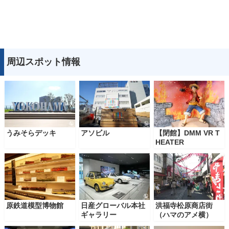
周辺スポット情報
うみそらデッキ
アソビル
【閉館】DMM VR T
HEATER
原鉄道模型博物館
日産グローバル本社
洪福寺松原商店街
ギャラリー
（ハマのアメ横）