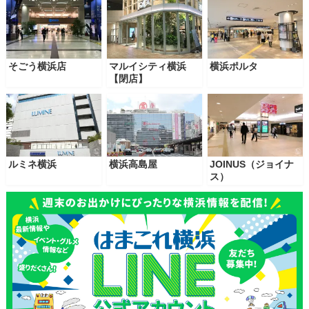
そごう横浜店
マルイシティ横浜
横浜ポルタ
【閉店】
ルミネ横浜
横浜高島屋
JOINUS（ジョイナ
ス）