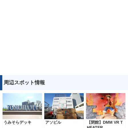
周辺スポット情報
うみそらデッキ
アソビル
【閉館】DMM VR T
HEATER