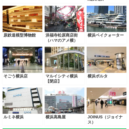
原鉄道模型博物館
洪福寺松原商店街
横浜ベイクォーター
（ハマのアメ横）
そごう横浜店
マルイシティ横浜
横浜ポルタ
【閉店】
ルミネ横浜
横浜高島屋
JOINUS（ジョイナ
ス）