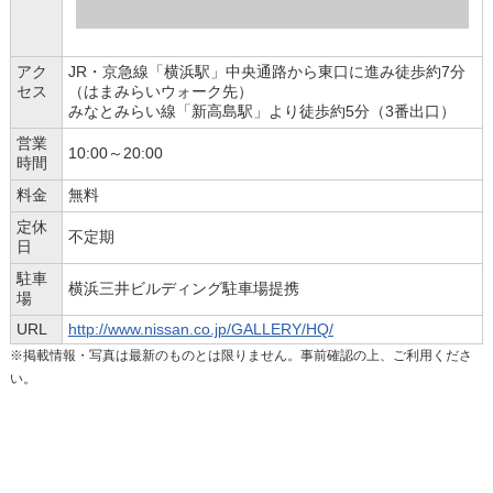
アク
JR・京急線「横浜駅」中央通路から東口に進み徒歩約7分
セス
（はまみらいウォーク先）
みなとみらい線「新高島駅」より徒歩約5分（3番出口）
営業
10:00～20:00
時間
料金
無料
定休
不定期
日
駐車
横浜三井ビルディング駐車場提携
場
URL
http://www.nissan.co.jp/GALLERY/HQ/
※掲載情報・写真は最新のものとは限りません。事前確認の上、ご利用くださ
い。