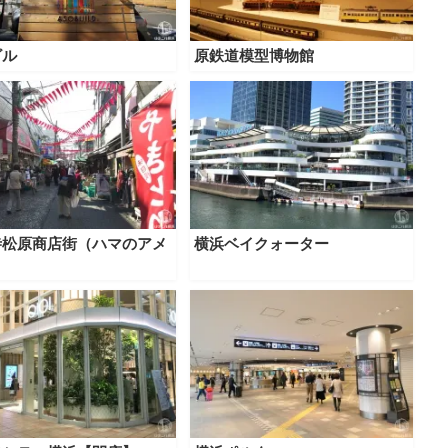
ビル
原鉄道模型博物館
寺松原商店街（ハマのアメ
横浜ベイクォーター