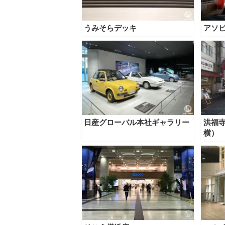
うみそらデッキ
アソ
日産グローバル本社ギャラリー
洪福
横）
観光ガイド
ランキング
ブログ記事