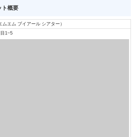
ポット概要
ディエムエム ブイアール シアター）
目1−5