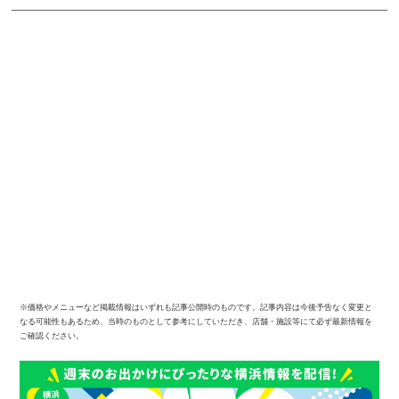
※価格やメニューなど掲載情報はいずれも記事公開時のものです。記事内容は今後予告なく変更と
なる可能性もあるため、当時のものとして参考にしていただき、店舗・施設等にて必ず最新情報を
ご確認ください。