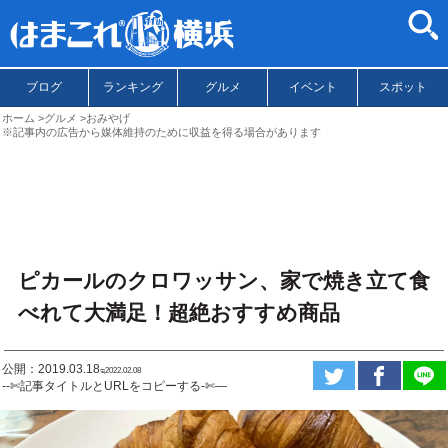
ブログ
ランキング
グルメ
イベント
スポット
ホーム
グルメ
おみやげ
※記事内の広告から媒体維持のために収益を得る場合があります
ピカールのクロワッサン、家で焼き立て食
べれて大満足！超絶おすすめ商品
公開：2019.03.18
ಇ2022.02.08
--✄記事タイトルとURLをコピーする-✄—