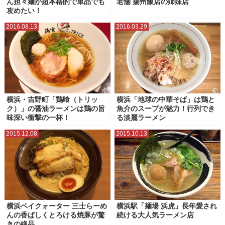
ん担々麺が超本格的で単品でも
老舗 揚州飯店の姉妹店
攻めたい！
2016.08.13
2016.03.29
横浜・吉野町「鶏喰（トリッ
横浜「地球の中華そば」は鶏と
ク）」の醤油ラーメンは鶏の旨
魚介のスープが魅力！行列でき
味深い衝撃の一杯！
る淡麗ラーメン
2015.12.08
2015.10.13
横浜ベイクォーター 三士らーめ
横浜駅「麺場 浜虎」長年愛され
んの香ばしくとろける焼豚が驚
続ける大人気ラーメン店
きの絶品