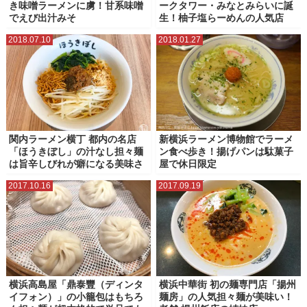
き味噌ラーメンに虜！甘系味噌
ークタワー・みなとみらいに誕
でえび出汁みそ
生！柚子塩らーめんの人気店
2018.07.10
2018.01.27
関内ラーメン横丁 都内の名店
新横浜ラーメン博物館でラーメ
「ほうきぼし」の汁なし担々麺
ン食べ歩き！揚げパンは駄菓子
は旨辛しびれが癖になる美味さ
屋で休日限定
2017.10.16
2017.09.19
横浜高島屋「鼎泰豐（ディンタ
横浜中華街 初の麺専門店「揚州
イフォン）」の小籠包はもちろ
麺房」の人気担々麺が美味い！