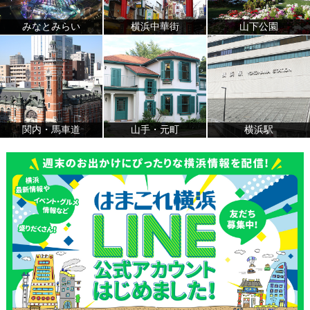
みなとみらい
横浜中華街
山下公園
関内・馬車道
山手・元町
横浜駅