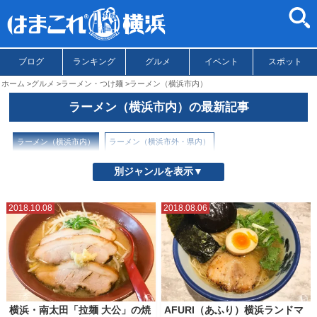
ブログ
ランキング
グルメ
イベント
スポット
ホーム
グルメ
ラーメン・つけ麺
ラーメン（横浜市内）
ラーメン（横浜市内）の最新記事
ラーメン（横浜市内）
ラーメン（横浜市外・県内）
別ジャンルを表示▼
2018.10.08
2018.08.06
横浜・南太田「拉麺 大公」の焼
AFURI（あふり）横浜ランドマ