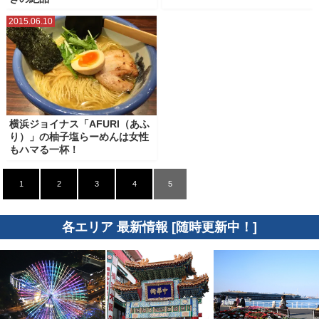
2015.06.10
横浜ジョイナス「AFURI（あふ
り）」の柚子塩らーめんは女性
もハマる一杯！
1
2
3
4
5
各エリア 最新情報 [随時更新中！]