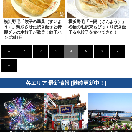
横浜野毛「餃子の翠葉（すいよ
横浜野毛「三陽（さんよう）」
う）」熟成させた焼き餃子と特
名物の毛沢東もびっくり焼き餃
製ダレの水餃子が激旨！餃子ハ
子＆水餃子を食べてきた！
シゴ2軒目
‹‹
1
2
3
4
5
6
7
››
各エリア 最新情報 [随時更新中！]