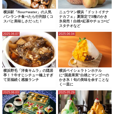
横浜駅「flour+water」の人気
ニュウマン横浜「ドットイチナ
パンランチ食べたら行列頷くコ
ナカフェ」夏限定で3種のかき
スパと美味しさだった！
氷発売！白桃×紅茶やチョコ×ピ
スタチオなど
2025.06.07
2025.06.04
横浜野毛「洋食キムラ」の隠居
横浜ベイシェラトンホテル
亭！？牛すじシチュー極上すぎ
に“国産果実”白桃とマンゴーの
て至福続く感服ランチ
かき氷！旬の美味を余すことな
く一皿に
2025.06.03
2025.05.29