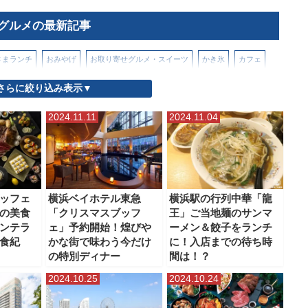
グルメの最新記事
さまランチ
おみやげ
お取り寄せグルメ・スイーツ
かき氷
カフェ
さらに絞り込み表示▼
とんかつ・天ぷら・揚げもの
パンケーキ
ハンバーガー
2024.11.11
2024.11.04
テルブッフェ
ラーメン・つけ麺
場直売所・アウトレット商品
朝食・モーニング
洋食
海鮮・寿司
ッフェ
横浜ベイホテル東急
横浜駅の行列中華「龍
の美食
「クリスマスブッフ
王」ご当地麺のサンマ
スペース
ンテラ
ェ」予約開始！煌びや
ーメン＆餃子をランチ
食紀
かな街で味わう今だけ
に！入店までの待ち時
の特別ディナー
間は！？
2024.10.25
2024.10.24