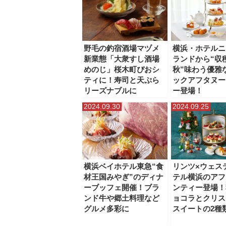
野毛の釣宿酒場マヅメ
横浜・ホテルニ
新業態「大衆すし酒場
ランドから“収
めのじ」桜木町ぴおシ
秋”味わう優雅
ティに！寿司と天ぷら
ックアフタヌー
リーズナブルに
ー登場！
2024.09.30
2024.09.25
横浜ベイホテル東急“食
リンツ×ウェス
材王国みやぎ”のディナ
テル横浜のアフ
ーブッフェ開催！ブラ
ンティー登場！
ンド牛や郷土料理など
ョコラとクリス
グルメ多彩に
スイートの2種