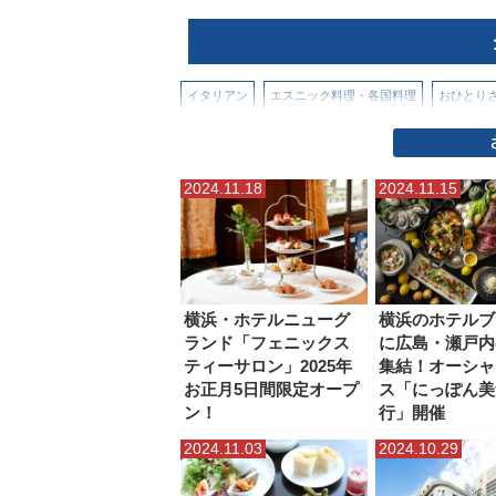
イタリアン
エスニック料理・各国料理
おひとり
スイーツ
テイクアウト・持ち帰り
テレビ紹介
2024.11.18
2024.11.15
パン屋・パン情報
ホテルアフタヌーンティー
ホ
ラーメン（横浜市内）
ラーメン（横浜市外・県内）
ランチ
中華料理・中国料理
和食
居酒屋
工
横浜・ホテルニューグ
横浜のホテルブ
ランド「フェニックス
に広島・瀬戸内
焼き肉・ステーキ・肉食
電源カフェ・コワーキング
ティーサロン」2025年
集結！オーシャ
お正月5日間限定オープ
ス「にっぽん美
ン！
行」開催
2024.11.03
2024.10.29