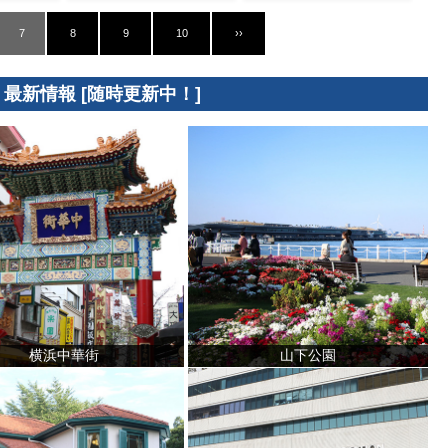
7
8
9
10
››
 最新情報 [随時更新中！]
横浜中華街
山下公園