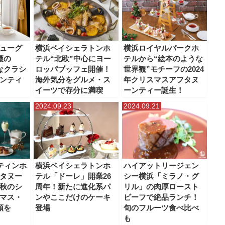
ューグ
横浜ベイシェラトンホ
横浜ロイヤルパークホ
穫の
テル“北欧”中心にヨー
テルから“絵本のような
なクラシ
ロッパブッフェ開催！
世界観”モチーフの2024
ンティ
海外気分をグルメ・ス
年クリスマスアフタヌ
イーツで存分に満喫
ーンティー誕生！
2024.09.23
2024.09.21
ティンホ
横浜ベイシェラトンホ
ハイアットリージェン
タヌー
テル「ドーレ」開業26
シー横浜「ミラノ・グ
秋のシ
周年！新たに進化系パ
リル」の肉厚ロースト
マス・
ンやここだけのケーキ
ビーフで絶品ランチ！
類を
登場
旬のフルーツ食べ比べ
も