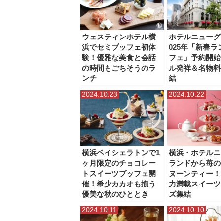
ウェスティンホテル横
ホテルニューグ
浜でセミブッフェ初体
025年「新春
験！優雅な美食と会話
フェ」予約開始
の時間もごちそうのラ
ル発祥＆名物料
ンチ
結
2024.10.23
2024.10.22
横浜ベイシェラトンで1
横浜・ホテルニ
ヶ月限定のチョコレー
ランドから苺の
トスイーツブッフェ開
ヌーンティー！
催！希少カカオも揃う
力満載スイーツ
優美な秋のひととき
ズ集結
2024.10.11
2024.10.10