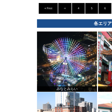
« First
‹‹
4
5
6
各エリア
観光ガイド
みなとみらい
ランキング