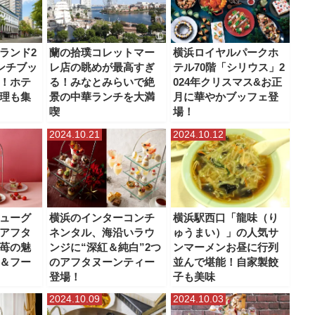
ランド2
蘭の拾璞コレットマー
横浜ロイヤルパークホ
ランチブッ
レ店の眺めが最高すぎ
テル70階「シリウス」2
！ホテ
る！みなとみらいで絶
024年クリスマス&お正
理も集
景の中華ランチを大満
月に華やかブッフェ登
喫
場！
2024.10.21
2024.10.12
ューグ
横浜のインターコンチ
横浜駅西口「龍味（り
アフタ
ネンタル、海沿いラウ
ゅうまい）」の人気サ
苺の魅
ンジに“深紅＆純白”2つ
ンマーメンお昼に行列
＆フー
のアフタヌーンティー
並んで堪能！自家製餃
登場！
子も美味
2024.10.09
2024.10.03