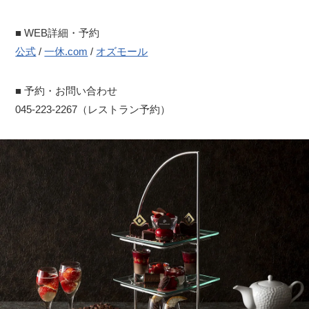
■ WEB詳細・予約
公式
/
一休.com
/
オズモール
■ 予約・お問い合わせ
045-223-2267（レストラン予約）