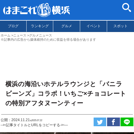
ブログ
ランキング
グルメ
イベント
スポット
ホーム
ニュース
グルメニュース
※記事内の広告から媒体維持のために収益を得る場合があります
横浜の海沿いホテルラウンジと「バニラ
ビーンズ」コラボ！いちご×チョコレート
の特別アフタヌーンティー
公開：2024.11.21
ಇ2025.07.22
--✄記事タイトルとURLをコピーする-✄—