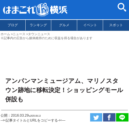
ブログ
ランキング
グルメ
イベント
スポット
ホーム
ニュース
タウンニュース
※記事内の広告から媒体維持のために収益を得る場合があります
アンパンマンミュージアム、マリノスタ
ウン跡地に移転決定！ショッピングモール
併設も
公開：2016.03.29
ಇ2025.08.13
--✄記事タイトルとURLをコピーする-✄—