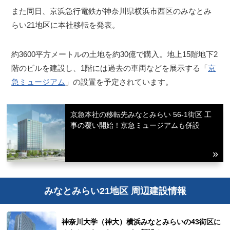
また同日、京浜急行電鉄が神奈川県横浜市西区のみなとみ
らい21地区に本社移転を発表。
約3600平方メートルの土地を約30億で購入。地上15階地下2
階のビルを建設し、1階には過去の車両などを展示する「
京
急ミュージアム
」の設置を予定されています。
京急本社の移転先みなとみらい 56-1街区 工
事の覆い開始！京急ミュージアムも併設
みなとみらい21地区 周辺建設情報
神奈川大学（神大）横浜みなとみらいの43街区に