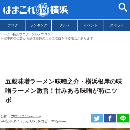
ブログ
ランキング
グルメ
イベント
スポット
ホーム
横浜ブログ
グルメブログ
※記事内の広告から媒体維持のために収益を得る場合があります
五穀味噌ラーメン味噌之介・横浜根岸の味
噌ラーメン激旨！甘みある味噌が特にツ
ボ
公開：2021.12.11
ಇ2022.02.07
--✄記事タイトルとURLをコピーする-✄—