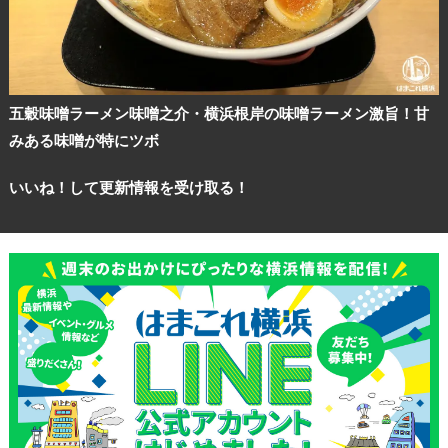
五穀味噌ラーメン味噌之介・横浜根岸の味噌ラーメン激旨！甘
観光ガイド
みある味噌が特にツボ
ランキング
いいね！して更新情報を受け取る！
ブログ記事
サイトについて