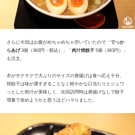
さらに今回はお腹がめちゃめちゃ空いていたので「
でっか
らあげ
3個（363円・税込）」「
肉汁焼餃子
5個（363円）」
も注文。
衣がサクサクで大ぶりのサイズの唐揚げは食べ応え十分、
焼餃子は味が濃すぎることなく軽やかな口当たりとジュワ
っとした肉汁が美味しく、次回訪問時は唐揚げなしで餃子
増量で攻めようかと思うほどハマりました。