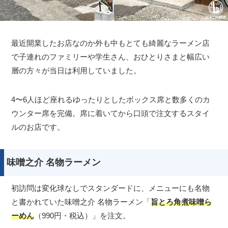
最近開業したお店なのか外も中もとても綺麗なラーメン店
で子連れのファミリーや学生さん、おひとりさまと幅広い
層の方々が当日は利用していました。
4〜6人ほど座れるゆったりとしたボックス席と数多くのカ
ウンター席を完備。席に着いてから口頭で注文するスタイ
ルのお店です。
味噌之介 名物ラーメン
初訪問は変化球なしでスタンダードに、メニューにも名物
と書かれていた味噌之介 名物ラーメン「
旨とろ角煮味噌ら
ーめん
（990円・税込）」を注文。