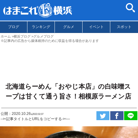
ブログ
ランキング
グルメ
イベント
スポット
ホーム
横浜ブログ
グルメブログ
※記事内の広告から媒体維持のために収益を得る場合があります
北海道らーめん「おやじ本店」の白味噌ス
ープは甘くて通う旨さ！相模原ラーメン店
公開：2020.10.26
ಇ2022.02.07
--✄記事タイトルとURLをコピーする-✄—