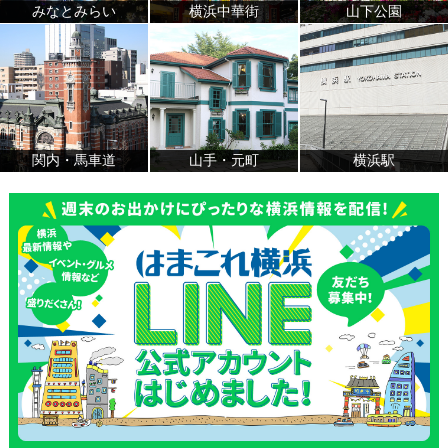
みなとみらい
横浜中華街
山下公園
関内・馬車道
山手・元町
横浜駅