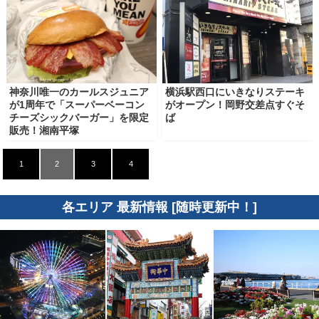
神奈川唯一のカールスジュニア
横浜駅西口にいきなりステーキ
が1周年で「スーパーベーコン
がオープン！岡野交差点すぐそ
チーズシックバーガー」を限定
ば
販売！湘南平塚
1
2
3
4
各エリア 最新情報 [随時更新中！]