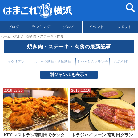
ブログ
ランキング
グルメ
イベント
スポット
ホーム
グルメ
焼き肉・ステーキ・肉食
焼き肉・ステーキ・肉食の最新記事
イタリアン
エスニック料理・各国料理
おひとりさまランチ
おみやげ
お取り寄せグルメ・スイーツ
かき氷
カフェ
スイーツ
別ジャンルを表示▼
テイクアウト・持ち帰り
テレビ紹介
とんかつ・天ぷら・揚げもの
2019.12.20
2019.12.16
パンケーキ
ハンバーガー
パン屋・パン情報
ホテルアフタヌーンティー
ホテルブッフェ
ラーメン・つけ麺
ラーメン（横浜市内）
ラーメン（横浜市外・県内）
ランチ
中華料理・中国料理
和食
居酒屋
KFCレストラン南町田でケンタ
トラジハイレーン 南町田グラン