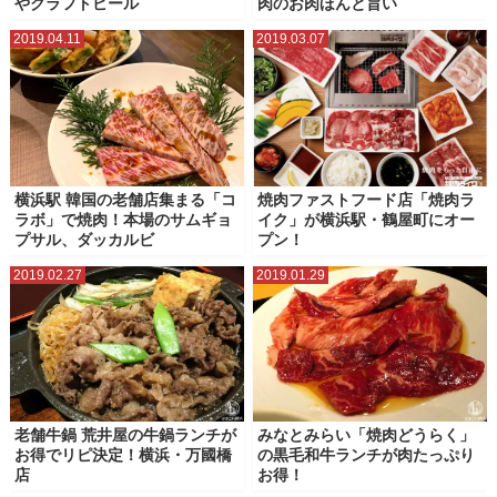
やクラフトビール
肉のお肉ほんと旨い
2019.04.11
2019.03.07
横浜駅 韓国の老舗店集まる「コ
焼肉ファストフード店「焼肉ラ
ラボ」で焼肉！本場のサムギョ
イク」が横浜駅・鶴屋町にオー
プサル、ダッカルビ
プン！
2019.02.27
2019.01.29
老舗牛鍋 荒井屋の牛鍋ランチが
みなとみらい「焼肉どうらく」
お得でリピ決定！横浜・万國橋
の黒毛和牛ランチが肉たっぷり
店
お得！