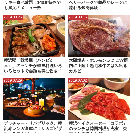
ッキー食べ放題！140組待ちで
ベリーパークで商品がレーンに
工場直売所・アウトレット商品
朝食・モーニング
洋食
海鮮・寿司
も満足のメニュー数
流れる焼肉体験！
焼き肉・ステーキ・肉食
電源カフェ・コワーキングスペース
2019.08.25
2019.08.15
横浜駅「韓美膳（ハンビジ
大阪焼肉・ホルモン ふたごが関
ェ）」のランチが韓国料理いろ
内に上陸！黒毛和牛のはみ出る
いろセットで会話も弾む旨さ！
カルビ
2019.07.29
2019.07.02
ブッチャー・リパブリック、横
横浜ベイクォーター「コラボ」
浜赤レンガ倉庫に！シカゴピザ
のランチは韓国料理が充実！焼