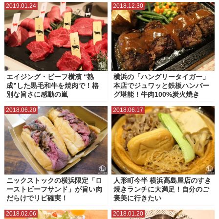
2019.01.24
2018.12.30
エイジング・ビーフ横濱 “熟
横浜の「ハングリータイガー」
成”した黒毛和牛を焼肉で！格
本店でジュワッと鉄板ハンバー
別な旨さに感動の嵐
グ堪能！牛肉100%炭火焼き
2018.06.20
2018.06.17
ニックストックの横浜限定「ロ
人形町今半 横浜高島屋店のすき
ーストビーフサンド」が旨い肉
焼きランチに大満足！自分のご
だらけでリピ確実！
褒美に行きたい
2018.02.06
2018.01.20