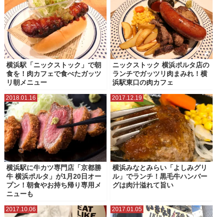
横浜駅「ニックストック」で朝
ニックストック 横浜ポルタ店の
食を！肉カフェで食べたガッツ
ランチでガッツリ肉まみれ！横
リ朝メニュー
浜駅東口の肉カフェ
2018.01.16
2017.12.19
横浜駅に牛カツ専門店「京都勝
横浜みなとみらい「よしみグリ
牛 横浜ポルタ」が1月20日オー
ル」でランチ！黒毛牛ハンバー
プン！朝食やお持ち帰り専用メ
グは肉汁溢れて旨い
ニューも
2017.10.06
2017.01.05