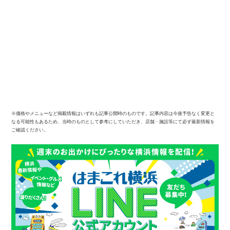
※価格やメニューなど掲載情報はいずれも記事公開時のものです。記事内容は今後予告なく変更と
なる可能性もあるため、当時のものとして参考にしていただき、店舗・施設等にて必ず最新情報を
ご確認ください。