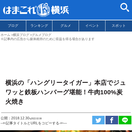
ブログ
ランキング
グルメ
イベント
スポット
ホーム
横浜ブログ
グルメブログ
※記事内の広告から媒体維持のために収益を得る場合があります
横浜の「ハングリータイガー」本店でジュ
ワッと鉄板ハンバーグ堪能！牛肉100%炭
火焼き
公開：2018.12.30
ಇ2022.02.08
--✄記事タイトルとURLをコピーする-✄—