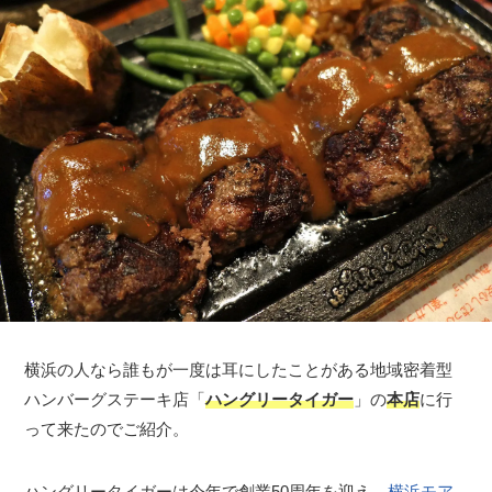
横浜の人なら誰もが一度は耳にしたことがある地域密着型
ハンバーグステーキ店「
ハングリータイガー
」の
本店
に行
って来たのでご紹介。
ハングリータイガーは今年で創業50周年を迎え、
横浜モア