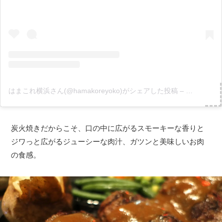
はまこれ横浜さん(@hamakoreyoko)がシェアした投稿
–
2018年12
炭火焼きだからこそ、口の中に広がるスモーキーな香りと
ジワっと広がるジューシーな肉汁、ガツンと美味しいお肉
の食感。