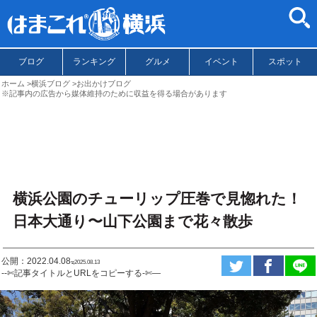
ブログ
ランキング
グルメ
イベント
スポット
ホーム
横浜ブログ
お出かけブログ
※記事内の広告から媒体維持のために収益を得る場合があります
横浜公園のチューリップ圧巻で見惚れた！
日本大通り〜山下公園まで花々散歩
公開：2022.04.08
ಇ2025.08.13
--✄記事タイトルとURLをコピーする-✄—