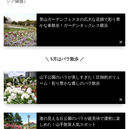
シア隣接）
里山ガーデンフェスタの広大な花畑で彩り豊
かな春散歩！ガーデンネックレス横浜
＼ 5月はバラ散歩 ／
山下公園のバラが美しすぎた！圧倒的ボリュ
ーム・彩り豊かな癒しのバラ散歩
港の見える丘公園のバラが超見頃で濃密に楽
しめた！山手散策人気スポット