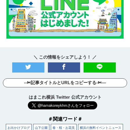
＼ この情報をシェアしよう！ ／
--✄記事タイトルとURLをコピーする-✄—
はまこれ横浜 Twitter 公式アカウント
＃関連ワード＃
お出かけブログ
山下公園
春・桜・お花見
横浜の無料イベントニュース