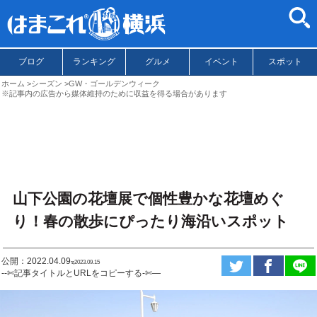
ブログ
ランキング
グルメ
イベント
スポット
ホーム
シーズン
GW・ゴールデンウィーク
※記事内の広告から媒体維持のために収益を得る場合があります
山下公園の花壇展で個性豊かな花壇めぐ
り！春の散歩にぴったり海沿いスポット
公開：2022.04.09
ಇ2023.09.15
--✄記事タイトルとURLをコピーする-✄—