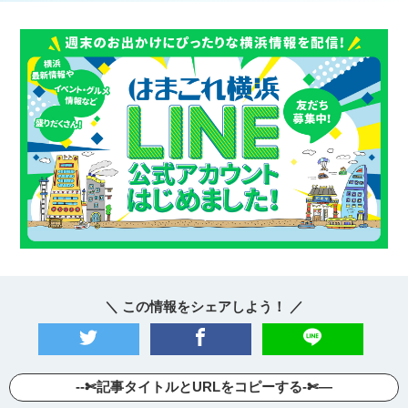
＼ この情報をシェアしよう！ ／
--✄記事タイトルとURLをコピーする-✄—