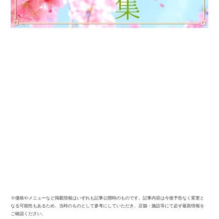
※価格やメニューなど掲載情報はいずれも記事公開時のものです。記事内容は今後予告なく変更と
なる可能性もあるため、当時のものとして参考にしていただき、店舗・施設等にて必ず最新情報を
ご確認ください。