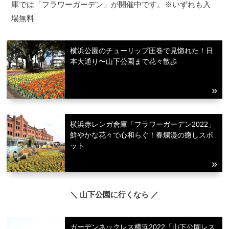
庫では「フラワーガーデン」が開催中です。※いずれも入
場無料
横浜公園のチューリップ圧巻で見惚れた！日
本大通り〜山下公園まで花々散歩
横浜赤レンガ倉庫「フラワーガーデン2022」
鮮やかな花々で心和らぐ！春爛漫の癒しスポ
ット
＼ 山下公園に行くなら ／
ガーデンネックレス横浜2022「山下公園レス