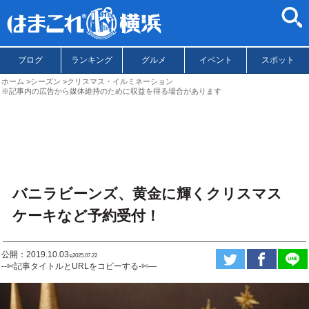
ブログ
ランキング
グルメ
イベント
スポット
ホーム
シーズン
クリスマス・イルミネーション
※記事内の広告から媒体維持のために収益を得る場合があります
バニラビーンズ、黄金に輝くクリスマス
ケーキなど予約受付！
公開：2019.10.03
ಇ2025.07.22
--✄記事タイトルとURLをコピーする-✄—