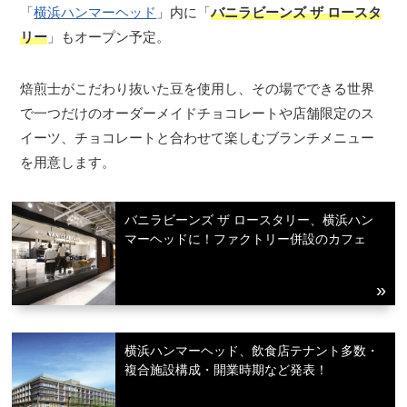
「
横浜ハンマーヘッド
」内に「
バニラビーンズ ザ ロースタ
リー
」もオープン予定。
焙煎士がこだわり抜いた豆を使用し、その場でできる世界
で一つだけのオーダーメイドチョコレートや店舗限定のス
イーツ、チョコレートと合わせて楽しむブランチメニュー
を用意します。
バニラビーンズ ザ ロースタリー、横浜ハン
マーヘッドに！ファクトリー併設のカフェ
横浜ハンマーヘッド、飲食店テナント多数・
複合施設構成・開業時期など発表！