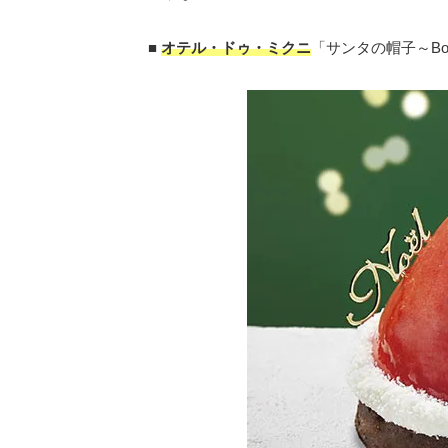
■
オテル・ドゥ・ミクニ
「サンタの帽子～Bonn