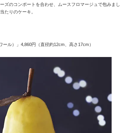
ーズのコンポートを合わせ、ムースフロマージュで包みまし
当たりのケーキ。
ポタポワール）」4,860円（直径約12cm、高さ17cm）