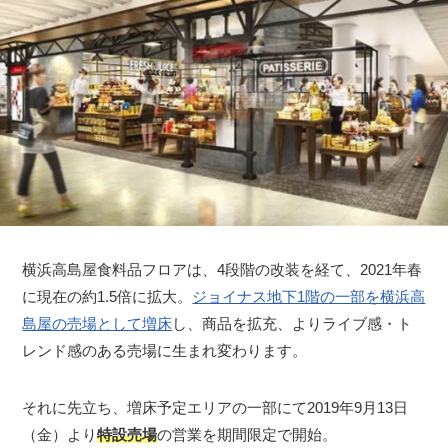
横浜高島屋食料品フロアは、4段階の改装を経て、2021年春
に現在の約1.5倍に拡大。
ジョイナス地下1階の一部を横浜高
島屋の売場として増床
し、商品を拡充、よりライブ感・ト
レンド感のある売場に生まれ変わります。
それに先立ち、増床予定エリアの一部にて2019年9月13日
（金）より
特設売場
の営業を期間限定で開始。