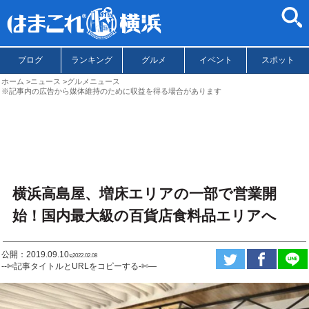
ブログ
ランキング
グルメ
イベント
スポット
ホーム
ニュース
グルメニュース
※記事内の広告から媒体維持のために収益を得る場合があります
横浜高島屋、増床エリアの一部で営業開
始！国内最大級の百貨店食料品エリアへ
公開：2019.09.10
ಇ2022.02.08
--✄記事タイトルとURLをコピーする-✄—