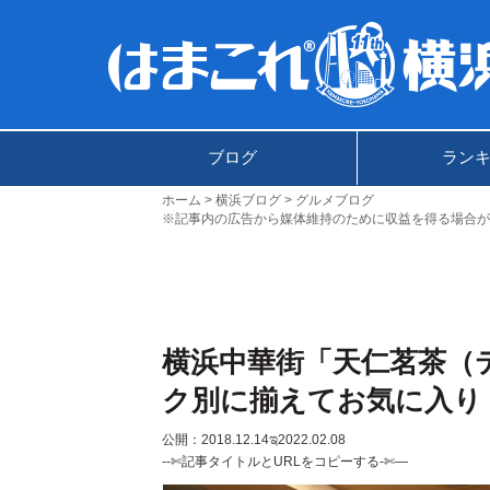
ブログ
ラン
ホーム
横浜ブログ
グルメブログ
※記事内の広告から媒体維持のために収益を得る場合が
横浜中華街「天仁茗茶（
ク別に揃えてお気に入り
公開：2018.12.14
ಇ2022.02.08
--✄記事タイトルとURLをコピーする-✄—