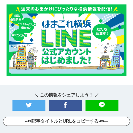
＼ この情報をシェアしよう！ ／
--✄記事タイトルとURLをコピーする-✄—