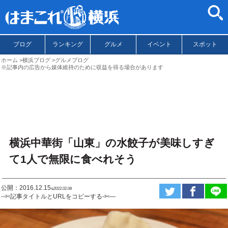
ブログ
ランキング
グルメ
イベント
スポット
ホーム
横浜ブログ
グルメブログ
※記事内の広告から媒体維持のために収益を得る場合があります
横浜中華街「山東」の水餃子が美味しすぎ
て1人で無限に食べれそう
公開：2016.12.15
ಇ2022.02.08
--✄記事タイトルとURLをコピーする-✄—