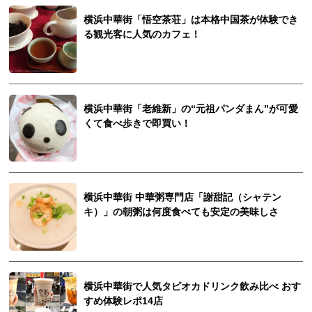
横浜中華街「悟空茶荘」は本格中国茶が体験でき
る観光客に人気のカフェ！
横浜中華街「老維新」の“元祖パンダまん”が可愛
くて食べ歩きで即買い！
横浜中華街 中華粥専門店「謝甜記（シャテン
キ）」の朝粥は何度食べても安定の美味しさ
横浜中華街で人気タピオカドリンク飲み比べ おす
すめ体験レポ14店