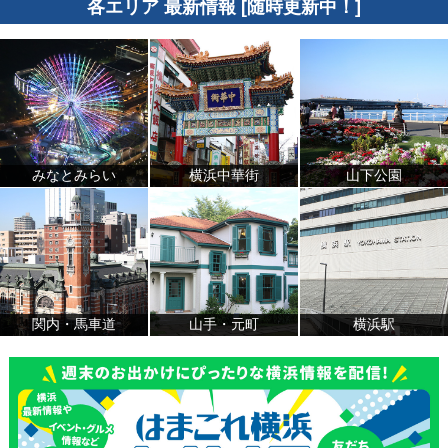
各エリア 最新情報 [随時更新中！]
みなとみらい
横浜中華街
山下公園
関内・馬車道
山手・元町
横浜駅