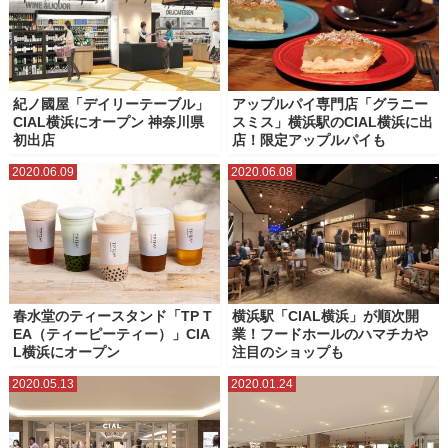
マリンアンドウォークヨコハマ
ラクシスフロント（横浜市役所）
ららぽーと横浜
ランドマークプラザ
ルミネ横浜
三井アウトレットパーク横浜ベイサイド
星天クレイ
横浜グランゲート
紀ノ國屋「デイリーテーブル」
アップルパイ専門店「グラニー
CIAL横浜にオープン 神奈川県
スミス」横浜駅のCIAL横浜に出
横浜ジョイナス
横浜シンフォステージ
横浜ティンバーワーフ
初出店
店！限定アップルパイも
横浜ビブレ
横浜ベイクォーター
横浜ポルタ
横浜モアーズ
2020.06.09
2020.06.08
横浜ワールドポーターズ
横浜高島屋
ベーカリースクエア（横浜高島屋）
横濱ゲートタワー
春水堂のティースタンド「TP T
横浜駅「CIAL横浜」が順次開
EA（ティーピーティー）」CIA
業！フードホールのハマチカや
L横浜にオープン
注目のショップも
2020.05.13
2020.01.24