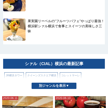
果実園リーベルの“フルーツパフェ”やっぱり最強！
横浜駅シァル横浜で食事とスイーツの美味しさ三
昧
シァル（CIAL）横浜の最新記事
JR横浜タワー
クイーンズスクエア横浜
コレットマーレ
ザ ヨコハマ フロント
シァル（CIAL）横浜
スカイビル
そごう横浜店
別ジャンルを表示▼
ニュウマン横浜
フード アンド タイム イセタン ヨコハマ
2020.06.11
2020.06.10
ベースゲート横浜関内
マークイズみなとみらい