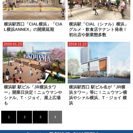
横浜駅西口「CIAL横浜」「CIA
横浜駅「CIAL（シァル）横浜」
L横浜ANNEX」の開業延期
グルメ・飲食店テナント発表！
初出店や新業態多数
2020.01.23
2018.11.22
横浜駅 駅ビル「JR横浜タワ
横浜駅西口 駅ビル名が「JR横
ー」開業日決定！ニュウマンや
浜タワー」等に！ニュウマン横
シァル、T・ジョイ、屋上広場
浜やシァル横浜、T・ジョイ 横
も
浜
1
2
3
4