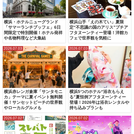
横浜・ホテルニューグランド
横浜山手「えの木てい」夏限
「サマーランチブッフェ」6日
定“不思議の国のアリス”プチア
間限定で特別開催！ホテル発祥
フタヌーンティー登場！洋館カ
や名物料理など大集結
フェで世界観を気軽に
2026.07.03
2026.07.03
横浜赤レンガ倉庫「サンタモニ
横浜5つのホテル“浴衣もらえ
カ」テーマに夏イベント無料開
る”夏恒例アフタヌーンティー
催！サンセットビーチの世界観
登場！2026年は浴衣レンタルや
やローカルグルメも
持ち込みプランも
2026.07.02
2026.07.02