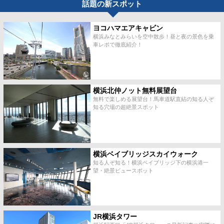
話題の新スポット
ヨコハマエアキャビン
横浜みなとみらいを空中散歩！昼と夜の景色を乗
車レポで徹底紹介！
横浜北仲ノット無料展望台
無料で楽しめる展望台！馬車道駅直結の知る人ぞ
知る穴場の超絶景スポット
横浜ベイブリッジスカイウォーク
知る人ぞ知る！横浜ベイブリッジ下の横浜港一
望・絶景ビュースポット
JR横浜タワー