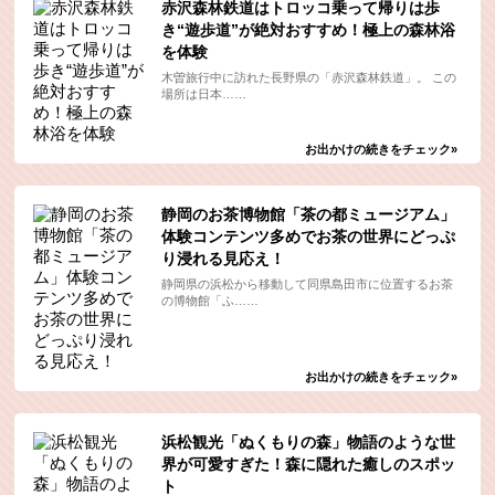
赤沢森林鉄道はトロッコ乗って帰りは歩
き“遊歩道”が絶対おすすめ！極上の森林浴
を体験
木曽旅行中に訪れた長野県の「赤沢森林鉄道」。 この
場所は日本……
お出かけの続きをチェック»
静岡のお茶博物館「茶の都ミュージアム」
体験コンテンツ多めでお茶の世界にどっぷ
り浸れる見応え！
静岡県の浜松から移動して同県島田市に位置するお茶
の博物館「ふ……
お出かけの続きをチェック»
浜松観光「ぬくもりの森」物語のような世
界が可愛すぎた！森に隠れた癒しのスポッ
ト