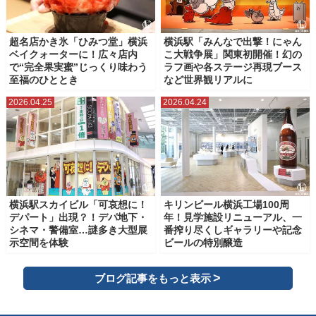
超名店かき氷「ひみつ堂」横浜
横浜駅「みんなで出撃！にゃん
ベイクォーターに！広々店内
こ大戦争展」関東初開催！幻の
で“完全果実蜜”じっくり味わう
ラフ画や各ステージ再現ブース
至福のひととき
など世界観リアルに
2026.04.25
2026.04.24
キリンビール横浜工場100周
横浜駅スカイビル「可哀想に！
年！見学施設リニューアル、一
デパート」出現？！デパ地下・
番搾り尽くしギャラリーや記念
シネマ・警備室…謎多き大型展
ビールの特別醸造
示空間を体験
ブログ記事をもっと表示