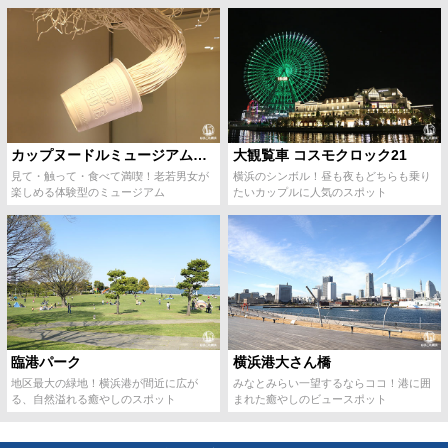
カップヌードルミュージアム横浜
大観覧車 コスモクロック21
見て・触って・食べて満喫！老若男女が
横浜のシンボル！昼も夜もどちらも乗り
楽しめる体験型のミュージアム
たいカップルに人気のスポット
臨港パーク
横浜港大さん橋
地区最大の緑地！横浜港が間近に広が
みなとみらい一望するならココ！港に囲
る、自然溢れる癒やしのスポット
まれた癒やしのビュースポット