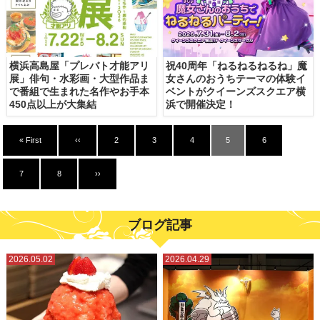
横浜高島屋「プレバト才能アリ
祝40周年「ねるねるねるね」魔
展」俳句・水彩画・大型作品ま
女さんのおうちテーマの体験イ
で番組で生まれた名作やお手本
ベントがクイーンズスクエア横
450点以上が大集結
浜で開催決定！
« First
‹‹
2
3
4
5
6
7
8
››
ブログ記事
2026.05.02
2026.04.29