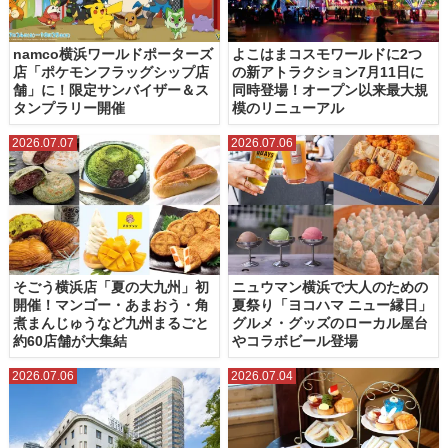
namco横浜ワールドポーターズ
よこはまコスモワールドに2つ
店「ポケモンフラッグシップ店
の新アトラクション7月11日に
舗」に！限定サンバイザー＆ス
同時登場！オープン以来最大規
タンプラリー開催
模のリニューアル
2026.07.07
2026.07.06
そごう横浜店「夏の大九州」初
ニュウマン横浜で大人のための
開催！マンゴー・あまおう・角
夏祭り「ヨコハマ ニュー縁日」
煮まんじゅうなど九州まるごと
グルメ・グッズのローカル屋台
約60店舗が大集結
やコラボビール登場
2026.07.06
2026.07.04