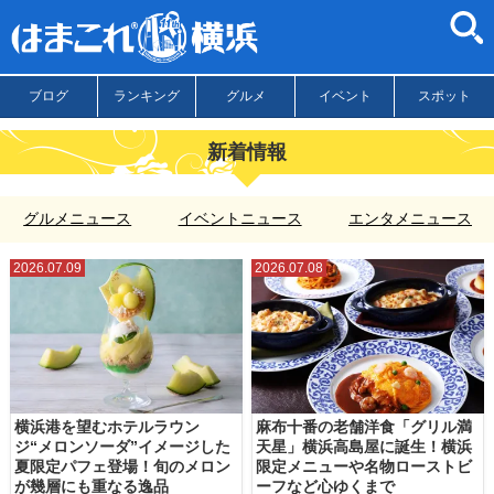
ブログ
ランキング
グルメ
イベント
スポット
新着情報
グルメニュース
イベントニュース
エンタメニュース
2026.07.09
2026.07.08
横浜港を望むホテルラウン
麻布十番の老舗洋食「グリル満
ジ“メロンソーダ”イメージした
天星」横浜高島屋に誕生！横浜
夏限定パフェ登場！旬のメロン
限定メニューや名物ローストビ
が幾層にも重なる逸品
ーフなど心ゆくまで