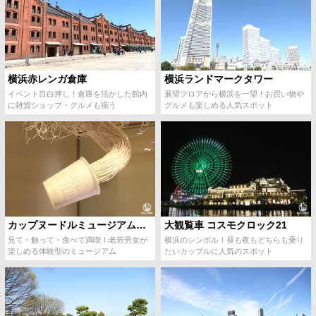
横浜赤レンガ倉庫
横浜ランドマークタワー
イベント目白押し！倉庫を活かした館内
展望フロアから横浜を一望！お買い物や
に雑貨ショップ・グルメも揃う
グルメも楽しめる人気スポット
カップヌードルミュージアム横浜
大観覧車 コスモクロック21
見て・触って・食べて満喫！老若男女が
横浜のシンボル！昼も夜もどちらも乗り
楽しめる体験型のミュージアム
たいカップルに人気のスポット