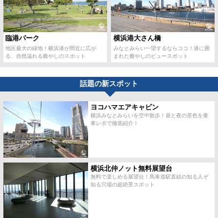
臨港パーク
横浜港大さん橋
地区最大の緑地！横浜港が間近に広が
みなとみらい一望するならココ！港に囲
る、自然溢れる癒やしのスポット
まれた癒やしのビュースポット
話題の新スポット
ヨコハマエアキャビン
横浜みなとみらいを空中散歩！昼と夜の景色を乗
車レポで徹底紹介！
横浜北仲ノット無料展望台
無料で楽しめる展望台！馬車道駅直結の知る人ぞ
知る穴場の超絶景スポット