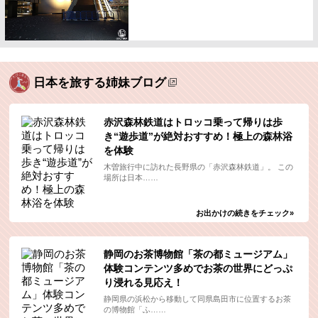
日本を旅する姉妹ブログ
赤沢森林鉄道はトロッコ乗って帰りは歩
き“遊歩道”が絶対おすすめ！極上の森林浴
を体験
木曽旅行中に訪れた長野県の「赤沢森林鉄道」。 この
場所は日本……
お出かけの続きをチェック»
静岡のお茶博物館「茶の都ミュージアム」
体験コンテンツ多めでお茶の世界にどっぷ
り浸れる見応え！
静岡県の浜松から移動して同県島田市に位置するお茶
の博物館「ふ……