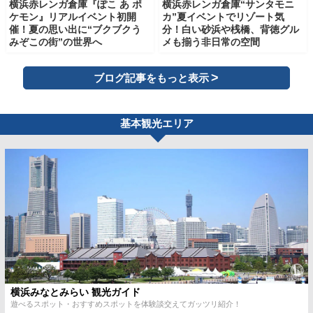
横浜赤レンガ倉庫“サンタモニ
横浜赤レンガ倉庫『ぽこ あ ポ
カ”夏イベントでリゾート気
ケモン』リアルイベント初開
分！白い砂浜や桟橋、背徳グル
催！夏の思い出に“ブクブクう
メも揃う非日常の空間
みぞこの街”の世界へ
ブログ記事をもっと表示
基本観光エリア
横浜みなとみらい 観光ガイド
遊べるスポット・おすすめスポットを体験談交えてガッツリ紹介！