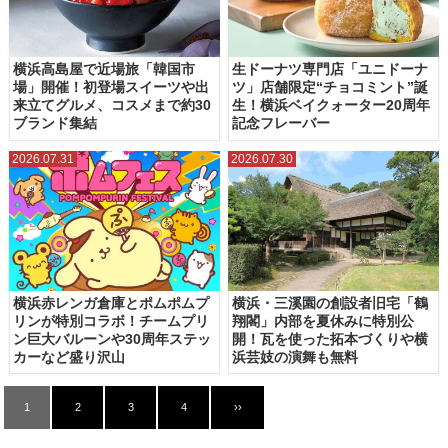
横浜高島屋で近場旅「韓国市
生ドーナツ専門店「ユニドーナ
場」開催！初登場スイーツや出
ツ」店舗限定“チョコミント”誕
来立てグルメ、コスメまで約30
生！横浜ベイクォーター20周年
ブランド集結
記念フレーバー
2026.07.31
2026.07.30
横浜赤レンガ倉庫とポムポムプ
横浜・三溪園の創設者旧宅「鶴
リンが特別コラボ！チームプリ
翔閣」内部を夏休みに特別公
ン巨大バルーンや30周年ステッ
開！瓦を使った拓本づくりや横
カーなど盛り沢山
浜芸妓の演舞も無料
1
2
3
4
››