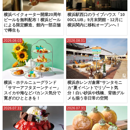
横浜ベイクォーター開業20周年
横浜駅西口のライブハウス「10
ビールを無料配布！横浜ビール
00CLUB」9月末閉館・12月に
による限定醸造、館内一部店舗
横浜関内に移転オープンへ！
で樽生も
2026.08.03
2026.08.01
横浜・ホテルニューグランド
横浜赤レンガ倉庫“サンタモニ
「サマーアフタヌーンティー」
カ”夏イベントでリゾート気
スイカや海などバカンス気分で
分！白い砂浜や桟橋、背徳グル
寛ぎのひとときを！
メも揃う非日常の空間
2026.07.31
2026.07.31