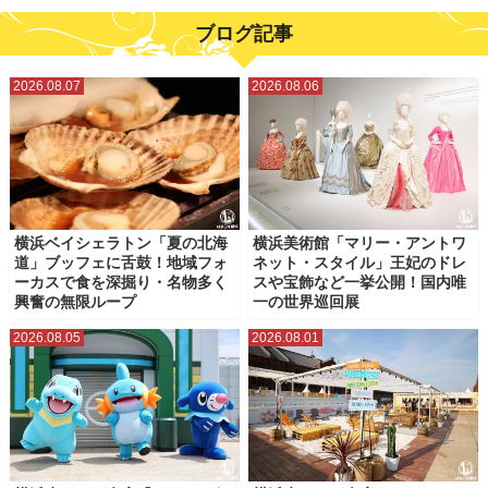
ブログ記事
2026.08.07
2026.08.06
横浜ベイシェラトン「夏の北海
横浜美術館「マリー・アントワ
道」ブッフェに舌鼓！地域フォ
ネット・スタイル」王妃のドレ
ーカスで食を深掘り・名物多く
スや宝飾など一挙公開！国内唯
興奮の無限ループ
一の世界巡回展
2026.08.05
2026.08.01