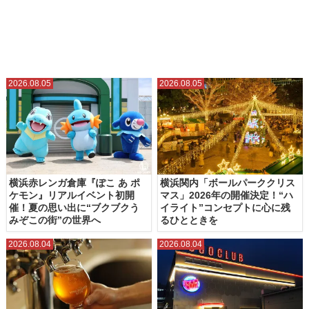
2026.08.05
2026.08.05
横浜赤レンガ倉庫『ぽこ あ ポ
横浜関内「ボールパーククリス
ケモン』リアルイベント初開
マス」2026年の開催決定！“ハ
催！夏の思い出に“ブクブクう
イライト”コンセプトに心に残
みぞこの街”の世界へ
るひとときを
2026.08.04
2026.08.04