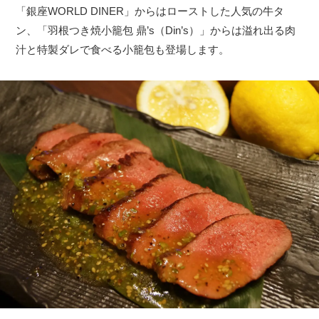
「銀座WORLD DINER」からはローストした人気の牛タ
ン、「羽根つき焼小籠包 鼎’s（Din’s）」からは溢れ出る肉
汁と特製ダレで食べる小籠包も登場します。