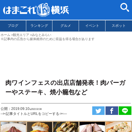
ブログ
ランキング
グルメ
イベント
スポット
ホーム
観光エリア
みなとみらい
※記事内の広告から媒体維持のために収益を得る場合があります
肉ワインフェスの出店店舗発表！肉バーガ
ーやステーキ、焼小籠包など
公開：2019.09.10
ಇ2022.02.08
--✄記事タイトルとURLをコピーする-✄—