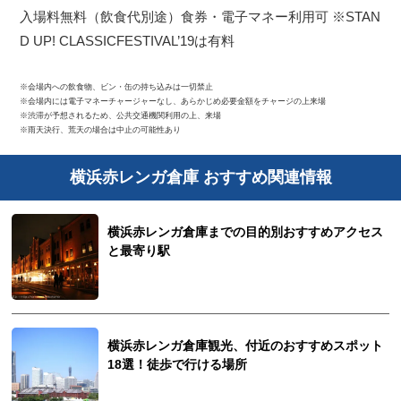
入場料無料（飲食代別途）食券・電子マネー利用可 ※STAN
D UP! CLASSICFESTIVAL’19は有料
※会場内への飲食物、ビン・缶の持ち込みは一切禁止
※会場内には電子マネーチャージャーなし、あらかじめ必要金額をチャージの上来場
※渋滞が予想されるため、公共交通機関利用の上、来場
※雨天決行、荒天の場合は中止の可能性あり
横浜赤レンガ倉庫 おすすめ関連情報
横浜赤レンガ倉庫までの目的別おすすめアクセス
と最寄り駅
横浜赤レンガ倉庫観光、付近のおすすめスポット
18選！徒歩で行ける場所