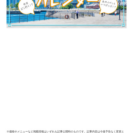
※価格やメニューなど掲載情報はいずれも記事公開時のものです。記事内容は今後予告なく変更と