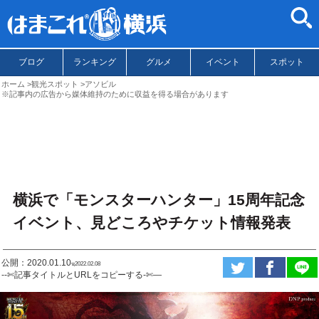
ブログ
ランキング
グルメ
イベント
スポット
ホーム
観光スポット
アソビル
※記事内の広告から媒体維持のために収益を得る場合があります
横浜で「モンスターハンター」15周年記念
イベント、見どころやチケット情報発表
公開：2020.01.10
ಇ2022.02.08
--✄記事タイトルとURLをコピーする-✄—