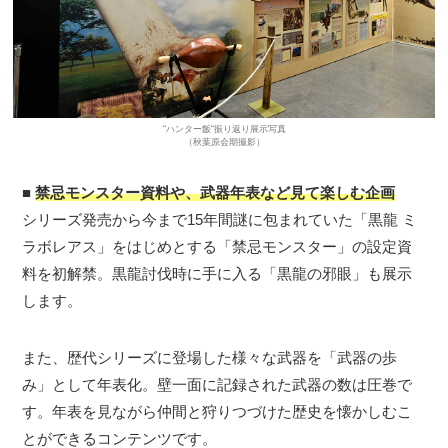
“ハンター飯“振り返り展示写真
（秋葉原会期撮影）
■
禁忌モンスター資料や、武器年表など見て楽しむ企画
シリーズ発売から今まで15年間謎に包まれていた「黒龍 ミ
ラボレアス」をはじめとする「禁忌モンスター」の設定資
料を初解禁。黒龍討伐時に手に入る「黒龍の邪眼」も展示
します。
また、歴代シリーズに登場した様々な武器を「武器の歩
み」として年表化。壁一面に記録された武器の数は圧巻で
す。年表を見ながら仲間と狩りつづけた歴史を懐かしむこ
とができるコンテンツです。