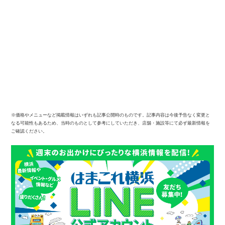
※価格やメニューなど掲載情報はいずれも記事公開時のものです。記事内容は今後予告なく変更と
なる可能性もあるため、当時のものとして参考にしていただき、店舗・施設等にて必ず最新情報を
ご確認ください。