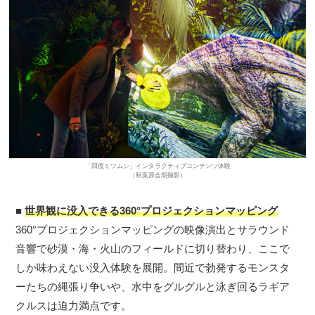
「回復ミツムシ」インタラクティブコンテンツ体験
（秋葉原会期撮影）
■
世界観に没入できる360°プロジェクションマッピング
360°プロジェクションマッピングの映像演出とサラウンド
音響で砂漠・海・火山のフィールドに切り替わり、ここで
しか味わえない没入体験を展開。間近で勃発するモンスタ
ーたちの縄張り争いや、水中をグルグルと泳ぎ回るラギア
クルスは迫力満点です。