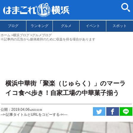
ブログ
ランキング
グルメ
イベント
スポット
ホーム
横浜ブログ
グルメブログ
※記事内の広告から媒体維持のために収益を得る場合があります
横浜中華街「聚楽（じゅらく）」のマーラ
イコ食べ歩き！自家工場の中華菓子揃う
公開：2019.04.06
ಇ2022.02.08
--✄記事タイトルとURLをコピーする-✄—