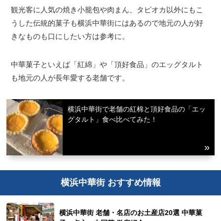
観光客に人気の焼き小籠包や肉まん、タピオカ以外にもこ
うした伝統的菓子も横浜中華街にはあるので地元の人が好
きなものも口にしたい方は参考に。
中華菓子といえば「紅綿」や「頂好食品」のエッグタルト
も地元の人が長年愛する老舗です。
横浜中華街で老舗の紅棉と頂好食品の「エッ
グタルト」食べ比べてみた！
横浜中華街 おすすめ情報
横浜中華街 老舗・名店のお土産店20選 中華菓