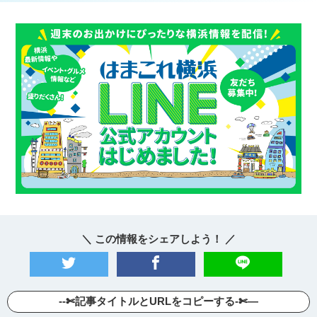
＼ この情報をシェアしよう！ ／
--✄記事タイトルとURLをコピーする-✄—