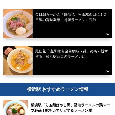
金目鯛らーめん「鳳仙花」横浜駅西口に！金
目鯛の旨味凝縮、特製ラーメンに舌鼓
鳳仙花「濃厚白湯 金目鯛らぁ麺」めちゃ旨す
ぎる！横浜駅西口のラーメン店
横浜駅 おすすめラーメン情報
横浜駅「らぁ麺はやし田」醤油ラーメンの鶏スー
プ絶品！駅チカでリピするラーメン屋