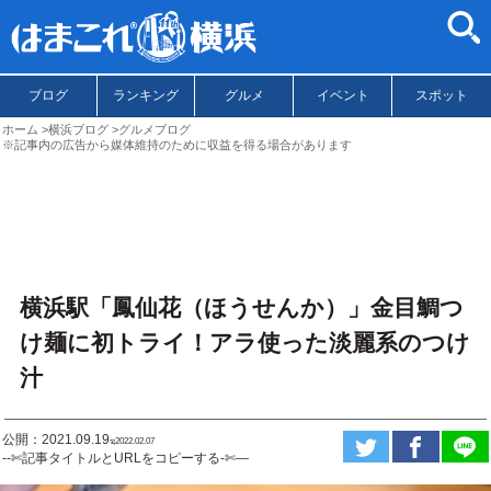
ブログ
ランキング
グルメ
イベント
スポット
ホーム
横浜ブログ
グルメブログ
※記事内の広告から媒体維持のために収益を得る場合があります
横浜駅「鳳仙花（ほうせんか）」金目鯛つ
け麺に初トライ！アラ使った淡麗系のつけ
汁
公開：2021.09.19
ಇ2022.02.07
--✄記事タイトルとURLをコピーする-✄—