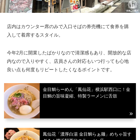
店内はカウンター席のみで入口そばの券売機にて食券を購
入して着席するスタイル。
今年2月に開業したばかりなので清潔感もあり、開放的な店
内なので入りやすく、店員さんの対応もいつ行っても心地
良い点も何度もリピートしたくなるポイントです。
金目鯛らーめん「鳳仙花」横浜駅西口に！金
目鯛の旨味凝縮、特製ラーメンに舌鼓
鳳仙花「濃厚白湯 金目鯛らぁ麺」めちゃ旨す