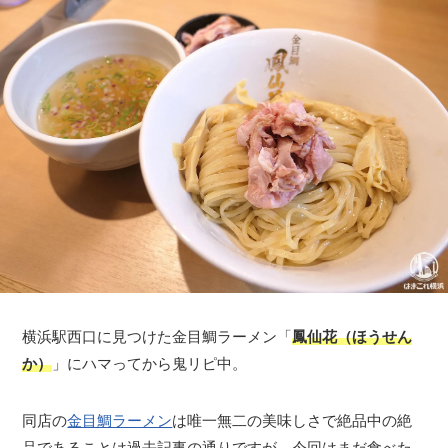
横浜駅西口に見つけた金目鯛ラーメン「
鳳仙花（ほうせん
か）
」にハマってから鬼リピ中。
同店の
金目鯛ラーメン
は唯一無二の美味しさで絶品中の絶
品であることは過去記事の通りですが、今回はまだ食べた