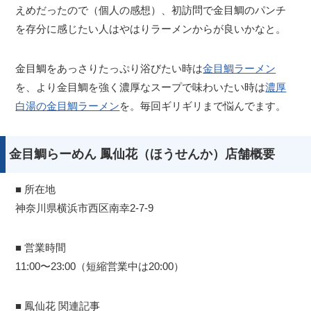
えめだったので（個人の感想）、初訪問で金目鯛のパンチ
を存分に感じたい人はやはりラーメンからが良いかなと。
金目鯛をあっさりたっぷり浴びたい時は
金目鯛ラーメン
を、より金目鯛を強く濃厚なスープで味わいたい時は
濃厚
白湯の金目鯛ラーメン
を。毎回ギリギリまで悩んでます。
金目鯛らーめん 鳳仙花（ほうせんか）店舗概要
■ 所在地
神奈川県横浜市西区南幸2-7-9
■ 営業時間
11:00〜23:00（短縮営業中は20:00）
■ 鳳仙花 関連記事