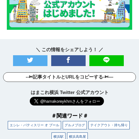
＼ この情報をシェアしよう！ ／
--✄記事タイトルとURLをコピーする-✄—
はまこれ横浜 Twitter 公式アカウント
＃関連ワード＃
エシレ・パティスリー オ ブール
グルメブログ
テイクアウト・持ち帰り
横浜駅
横浜高島屋