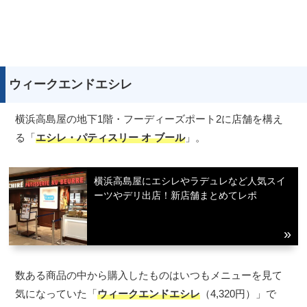
ウィークエンドエシレ
横浜高島屋の地下1階・フーディーズポート2に店舗を構え
る「
エシレ・パティスリー オ ブール
」。
横浜高島屋にエシレやラデュレなど人気スイ
ーツやデリ出店！新店舗まとめてレポ
数ある商品の中から購入したものはいつもメニューを見て
気になっていた「
ウィークエンドエシレ
（4,320円）」で