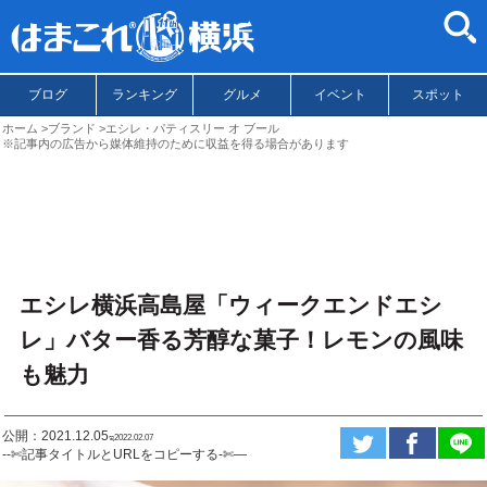
ブログ
ランキング
グルメ
イベント
スポット
ホーム
ブランド
エシレ・パティスリー オ ブール
※記事内の広告から媒体維持のために収益を得る場合があります
エシレ横浜高島屋「ウィークエンドエシ
レ」バター香る芳醇な菓子！レモンの風味
も魅力
公開：2021.12.05
ಇ2022.02.07
--✄記事タイトルとURLをコピーする-✄—