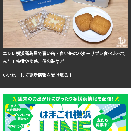
観光ガイド
ランキング
エシレ横浜高島屋で青い缶・白い缶のバターサブレ食べ比べて
みた！特徴や食感、個包装など
ブログ記事
いいね！して更新情報を受け取る！
サイトについて