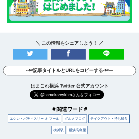
＼ この情報をシェアしよう！ ／
--✄記事タイトルとURLをコピーする-✄—
はまこれ横浜 Twitter 公式アカウント
＃関連ワード＃
エシレ・パティスリー オ ブール
グルメブログ
テイクアウト・持ち帰り
横浜駅
横浜高島屋