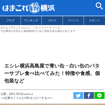
ブログ
ランキング
グルメ
イベント
スポット
ホーム
ブランド
エシレ・パティスリー オ ブール
※記事内の広告から媒体維持のために収益を得る場合があります
エシレ横浜高島屋で青い缶・白い缶のバタ
ーサブレ食べ比べてみた！特徴や食感、個
包装など
公開：2021.05.02
ಇ2026.01.15
--✄記事タイトルとURLをコピーする-✄—