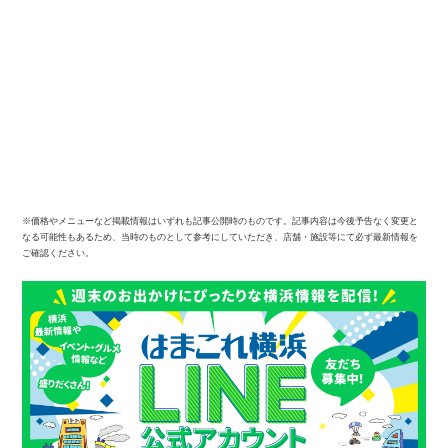
※価格やメニューなど掲載情報はいずれも記事公開時のものです。記事内容は今後予告なく変更と
なる可能性もあるため、当時のものとして参考にしていただき、店舗・施設等にて必ず最新情報を
ご確認ください。