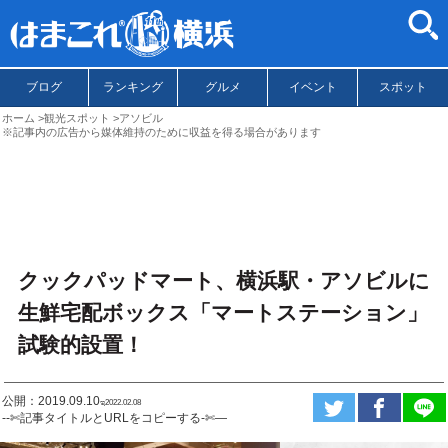
ブログ
ランキング
グルメ
イベント
スポット
ホーム
観光スポット
アソビル
※記事内の広告から媒体維持のために収益を得る場合があります
クックパッドマート、横浜駅・アソビルに
生鮮宅配ボックス「マートステーション」
試験的設置！
公開：2019.09.10
ಇ2022.02.08
--✄記事タイトルとURLをコピーする-✄—