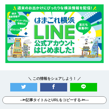
＼ この情報をシェアしよう！ ／
--✄記事タイトルとURLをコピーする-✄—