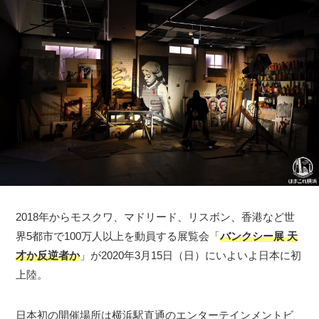
2018年からモスクワ、マドリード、リスボン、香港など世
界5都市で100万人以上を動員する展覧会「
バンクシー展 天
才か反逆者か
」が2020年3月15日（日）にいよいよ日本に初
上陸。
日本初の開催場所は横浜駅直通のエンターテインメントビ