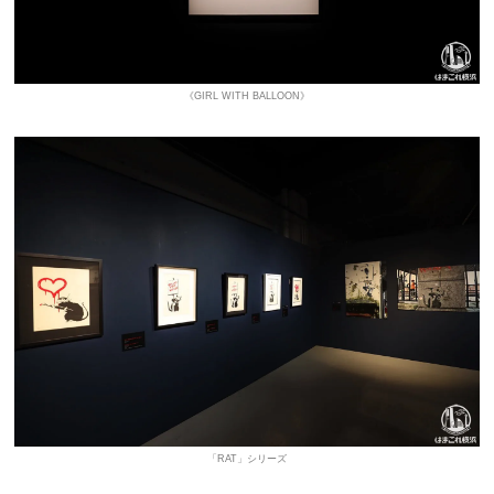
《GIRL WITH BALLOON》
「RAT」シリーズ