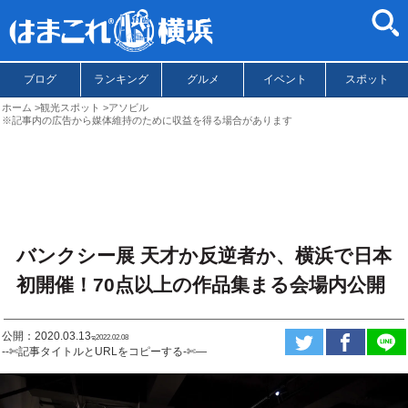
ブログ
ランキング
グルメ
イベント
スポット
ホーム
観光スポット
アソビル
※記事内の広告から媒体維持のために収益を得る場合があります
バンクシー展 天才か反逆者か、横浜で日本
初開催！70点以上の作品集まる会場内公開
公開：2020.03.13
ಇ2022.02.08
--✄記事タイトルとURLをコピーする-✄—