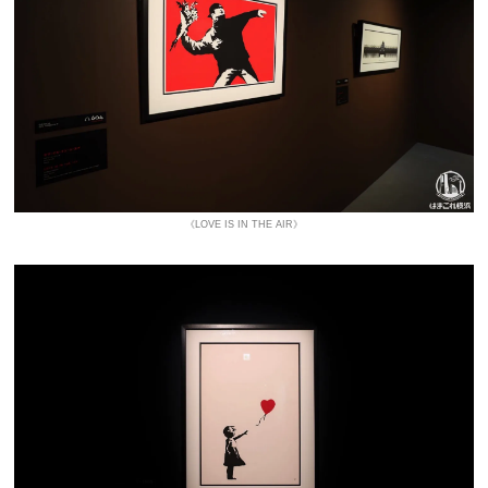
《LOVE IS IN THE AIR》