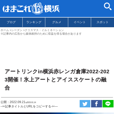
ブログ
ランキング
グルメ
イベント
スポット
ホーム
シーズン
クリスマス・イルミネーション
※記事内の広告から媒体維持のために収益を得る場合があります
アートリンクin横浜赤レンガ倉庫2022-202
3開催！氷上アートとアイススケートの融
合
公開：2022.09.21
ಇ2023.01.14
--✄記事タイトルとURLをコピーする-✄—