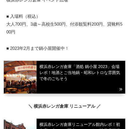
■ 入場料（税込）
大人700円、3歳～高校生500円、付添観覧料200円、貸靴料5
00円
■ 2023年2月まで鍋小屋開催中！
横浜赤レンガ倉庫「酒処 鍋小屋 2023」会場
レポ！地酒とご当地鍋・昭和レトロな雰囲気
で冬のごちそう
＼ 横浜赤レンガ倉庫 リニューアル ／
横浜赤レンガ倉庫リニューアル館内レポ！初