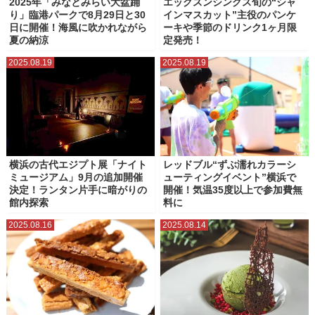
2025年「みなとみらい大盆踊
エッグスンシングス旬の“シャ
り」臨港パークで8月29日と30
インマスカット”主役のパンケ
日に開催！海風に吹かれながら
ーキや季節のドリンク1ヶ月限
夏の納涼
定発売！
2025.08.19
2025.08.19
横浜の古代エジプト展「ナイト
レッドブル“ずぶ濡れカラーシ
ミュージアム」9月の追加開催
ューティングイベント”横浜で
決定！ランタン片手に暗がりの
開催！気温35度以上で参加費無
館内探索
料に
2025.08.16
2025.08.14