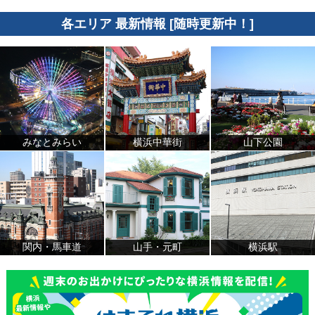
各エリア 最新情報 [随時更新中！]
みなとみらい
横浜中華街
山下公園
関内・馬車道
山手・元町
横浜駅