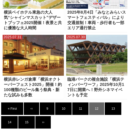
横浜ベイホテル東急の大人
2025年8月4日「みなとみらいス
気“シャインマスカット”デザー
マートフェスティバル」により
トブッフェ2025開催！夜景と共
交通規制！車両・歩行者も一部
に優雅な大人時間
エリア通行禁止
2025.07.31
2025.07.30
横浜赤レンガ倉庫「横浜オクト
臨港パークの複合施設「横浜テ
ーバーフェスト2025」開催！約
ィンバーワーフ」2025年10月1
100種類のビール集う祭典・新
7日に開業へ！野外シネマイベ
たな試みも多数
ントも予定
« First
‹‹
9
10
11
12
13
14
15
››