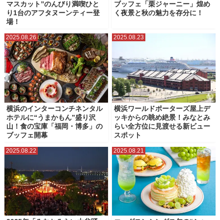
マスカット”のんびり満喫ひと
ブッフェ「栗ジャーニー」煌め
り1台のアフタヌーンティー登
く夜景と秋の魅力を存分に！
場！
2025.08.26
2025.08.23
横浜のインターコンチネンタル
横浜ワールドポーターズ屋上デ
ホテルに“うまかもん”盛り沢
ッキからの眺め絶景！みなとみ
山！食の宝庫「福岡・博多」の
らい全方位に見渡せる新ビュー
ブッフェ開幕
スポット
2025.08.22
2025.08.21