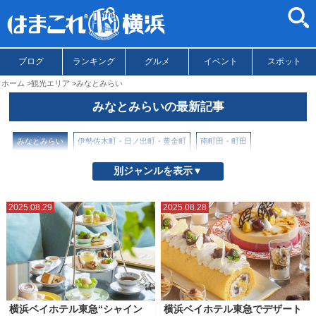
ブログ
ランキング
グルメ
イベント
スポット
ホーム
観光エリア
みなとみらい
みなとみらいの最新記事
みなとみらい
伊勢佐木町・日ノ出町・黄金町
南町田・町田
山下公園とその周辺
山手・元町
戸部駅・高島町駅
新横浜
別ジャンルを表示▼
星川・天王町
本牧
松原商店街
横浜からの日帰りスポット
2025.08.29
2025.08.28
横浜中華街
横浜市北部
横浜市南部
横浜駅
野毛・近隣エリア
鎌倉
関内・馬車道
横浜ベイホテル東急“シャイン
横浜ベイホテル東急でデザート