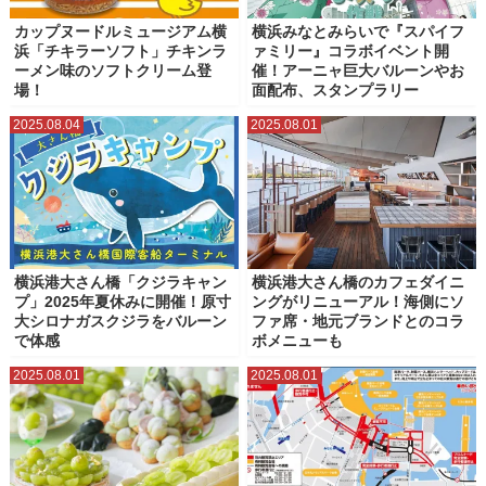
カップヌードルミュージアム横
横浜みなとみらいで『スパイフ
浜「チキラーソフト」チキンラ
ァミリー』コラボイベント開
ーメン味のソフトクリーム登
催！アーニャ巨大バルーンやお
場！
面配布、スタンプラリー
2025.08.04
2025.08.01
横浜港大さん橋「クジラキャン
横浜港大さん橋のカフェダイニ
プ」2025年夏休みに開催！原寸
ングがリニューアル！海側にソ
大シロナガスクジラをバルーン
ファ席・地元ブランドとのコラ
で体感
ボメニューも
2025.08.01
2025.08.01