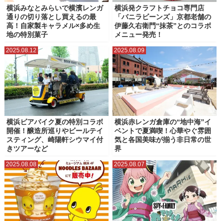
横浜みなとみらいで横濱レンガ
横浜発クラフトチョコ専門店
通りの切り落とし買えるの最
「バニラビーンズ」京都老舗の
高！自家製キャラメル×多め生
伊藤久右衛門“抹茶”とのコラボ
地の特別菓子
メニュー発売！
2025.08.12
2025.08.09
横浜ビアバイク夏の特別コラボ
横浜赤レンガ倉庫の“地中海”イ
開催！醸造所巡りやビールテイ
ベントで夏満喫！心華やぐ雰囲
スティング、崎陽軒シウマイ付
気と各国美味が揃う非日常の世
きツアーなど
界
2025.08.08
2025.08.07