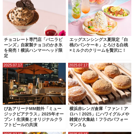
チョコレート専門店「バニラビ
エッグスンシングス夏限定「白
ーンズ」自家製チョコのかき氷
桃のパンケーキ」とろける白桃
を発売！横浜ハンマーヘッド限
×ミルクのクリームを贅沢に！
定
2025.07.17
2025.07.17
ぴあアリーナMM館外「ミュー
横浜赤レンガ倉庫「ファン！ア
ジックビアテラス」2025年オー
ロハ！2025」にハワイグルメや
プン！生演奏とオリジナルクラ
雑貨が大集結！フラのパフォー
フトビールの共演
マンスも