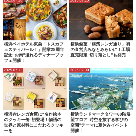
2025.07.16
2025.07.15
横浜ベイホテル東急「トスカフ
横浜銘菓「横濱レンガ通り」初
ェスティバール！」開業28周年
の直営店みなとみらいに！工場
記念“お肉”溢れるディナーブッ
直売限定“切り落とし”も発売
フェ開催！
2025.07.11
2025.07.09
横浜赤レンガ倉庫に“名作絵本
横浜ランドマークタワー69階展
のクッキー缶”初登場！物語の
望フロア“時空を旅する学びの
世界と原材料にこだわるクッキ
空間”テーマに夏休みイベント
ーを
開催！