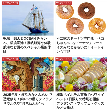
2025.07.09
2025.07.08
帆船「BLUE OCEAN みらい
不二家のドーナツ専門店「ペコ
へ」横浜寄港！展帆航海や体験
ちゃんmilkyドーナツ」マーク
航海など夏のスペシャル乗船体
イズみなとみらいに！イートイ
験
ンも可能
2025.07.08
2025.07.08
2025年夏・横浜みなとみらいで
横浜ベイホテル東急でハワイイ
恐竜祭り！約4mの動くティラノ
ベント1日限りの特別初開催！
サウルスや“恐竜ねぶた”も
フラダンス・ブッフェ・グッズ
など大集結