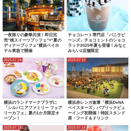
一夜限りの豪華共演！即日完
チョコレート専門店「バニラビ
売“桃スイーツブッフェ”×“夏の
ーンズ」チョコミントのショコ
ディナーブッフェ”横浜ベイホ
ラッテ2025年夏も登場！みなと
テル東急で開催
みらい2店舗限定
2025.07.24
2025.07.22
横浜のランドマークプラザに
横浜赤レンガ倉庫「横浜DeNA
「シルバニアファミリー フェア
ベイスターズ」パブリックビュ
リーカフェ」夏の1か月限定オ
ーイング初開催！特設スタンド
ープン！
席・フード＆ドリンク
2025.07.18
2025.07.18