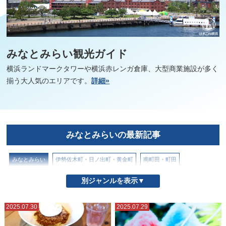
みなとみらい観光ガイド
横浜ランドマークタワーや横浜赤レンガ倉庫、大型商業施設が多く
揃う大人気のエリアです。
詳細»
みなとみらいの最新記事
みなとみらい
伊勢佐木町・日ノ出町・黄金町
南町田・町田
山下公園とその周辺
山手・元町
戸部駅・高島町駅
新横浜
別ジャンルを表示▼
星川・天王町
本牧
松原商店街
横浜からの日帰りスポット
2025.07.30
2025.07.29
横浜中華街
横浜市北部
横浜市南部
横浜駅
野毛・近隣エリア