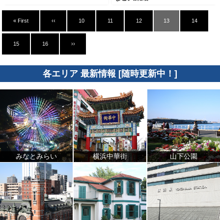
« First
‹‹
10
11
12
13
14
15
16
››
各エリア 最新情報 [随時更新中！]
みなとみらい
横浜中華街
山下公園