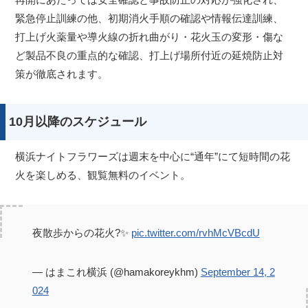
緊急停止訓練の他、初期消火手順の確認や情報伝達訓練、
打上げ火薬量や導火線の折れ曲がり・花火玉の変形・傷な
ど製品不良の重点的な確認、打上げ場所付近の延焼防止対
策が徹底されます。
10月以降のスケジュール
横浜ナイトフラワーズは週末を中心に“通年”にて短時間の花
火を楽しめる、観覧無料のイベント。
夜散歩からの花火?✨
pic.twitter.com/rvhMcVBcdU
— はまこれ横浜 (@hamakoreykhm)
September 14, 2
024