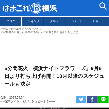
ブログ
ランキング
グルメ
イベント
スポット
ホーム
観光エリア
みなとみらい
※記事内の広告から媒体維持のために収益を得る場合があります
5分間花火「横浜ナイトフラワーズ」9月6
日より打ち上げ再開！10月以降のスケジュ
ールも決定
公開：2025.09.04
--✄記事タイトルとURLをコピーする-✄—