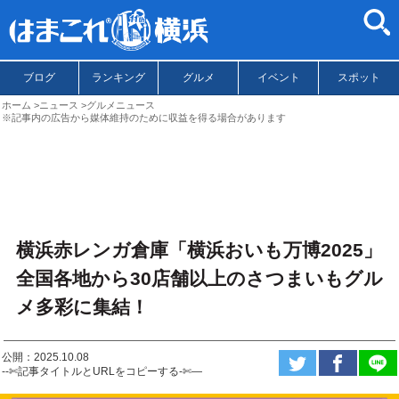
ブログ
ランキング
グルメ
イベント
スポット
ホーム
ニュース
グルメニュース
※記事内の広告から媒体維持のために収益を得る場合があります
横浜赤レンガ倉庫「横浜おいも万博2025」
全国各地から30店舗以上のさつまいもグル
メ多彩に集結！
公開：2025.10.08
--✄記事タイトルとURLをコピーする-✄—