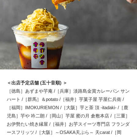
＜出店予定店舗 (五十音順) ＞
［徳島］あずまや芋庵 /［兵庫］淡路島金賞カレーパン サン
ハート /［群馬］＆potato /［福井］芋菓子屋 芋屋仁兵衛 /
［福岡］IMOKURIEMON /［大阪］芋と茶 頂 -itadaki- /［鹿
児島］芋や 吟二朗 /［岡山］芋屋 蜜の月 倉敷本店 /［三重］
お伊勢たい焼き縁屋 /［福井］お芋スイーツ専門店 フランダ
ースフリッツ /［大阪］～OSAKA天ぷら～ 天carat /［岡