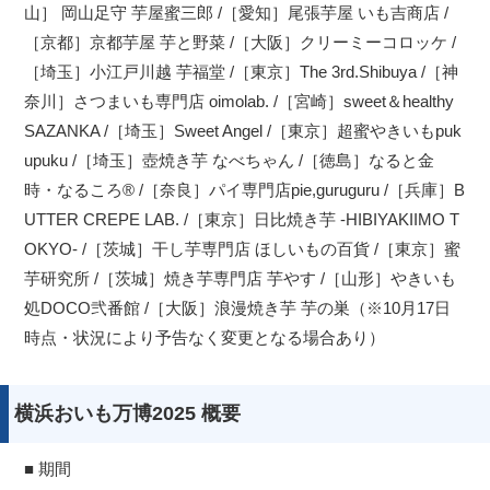
山］ 岡山足守 芋屋蜜三郎 /［愛知］尾張芋屋 いも吉商店 /
［京都］京都芋屋 芋と野菜 /［大阪］クリーミーコロッケ /
［埼玉］小江戸川越 芋福堂 /［東京］The 3rd.Shibuya /［神
奈川］さつまいも専門店 oimolab. /［宮崎］sweet＆healthy
SAZANKA /［埼玉］Sweet Angel /［東京］超蜜やきいもpuk
upuku /［埼玉］壺焼き芋 なべちゃん /［徳島］なると金
時・なるころ® /［奈良］パイ専門店pie,guruguru /［兵庫］B
UTTER CREPE LAB. /［東京］日比焼き芋 -HIBIYAKIIMO T
OKYO- /［茨城］干し芋専門店 ほしいもの百貨 /［東京］蜜
芋研究所 /［茨城］焼き芋専門店 芋やす /［山形］やきいも
処DOCO弐番館 /［大阪］浪漫焼き芋 芋の巣（※10月17日
時点・状況により予告なく変更となる場合あり）
横浜おいも万博2025 概要
■ 期間