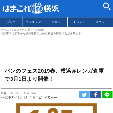
ブログ
ランキング
グルメ
イベント
スポット
ホーム
グルメ
パン屋・パン情報
※記事内の広告から媒体維持のために収益を得る場合があります
パンのフェス2019春、横浜赤レンガ倉庫
で3月1日より開催！
公開：2019.01.07
ಇ2022.02.08
--✄記事タイトルとURLをコピーする-✄—