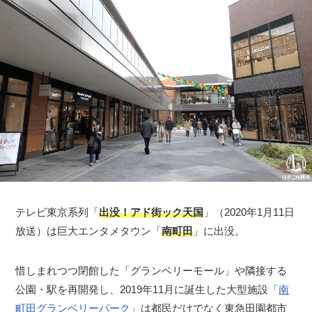
テレビ東京系列「
出没！アド街ック天国
」（2020年1月11日
放送）は巨大エンタメタウン「
南町田
」に出没。
惜しまれつつ閉館した「グランベリーモール」や隣接する
公園・駅を再開発し、2019年11月に誕生した大型施設「
南
町田グランベリーパーク
」は都民だけでなく東急田園都市