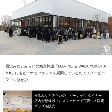
横浜みなとみらいの商業施設「MARINE ＆ WALK YOKOHA
観光ガイド
MA」にもピーナッツカフェを展開しているのでスヌーピー
ファンはぜひ。
ランキング
横浜みなとみらいの「ピーナッツ ダイナー」
店内が想像以上にスヌーピーで可愛い！限定
ブログ記事
グッズも販売