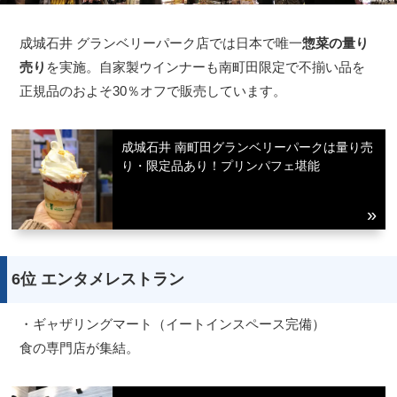
成城石井 グランベリーパーク店では日本で唯一
惣菜の量り
売り
を実施。自家製ウインナーも南町田限定で不揃い品を
正規品のおよそ30％オフで販売しています。
成城石井 南町田グランベリーパークは量り売
り・限定品あり！プリンパフェ堪能
6位 エンタメレストラン
・ギャザリングマート（イートインスペース完備）
食の専門店が集結。