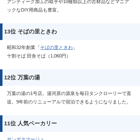
アンティーク加工の取手や10種類以上の古材品などマニア
ックなDIY用商品も豊富。
13位 そばの里ときわ
昭和32年創業「
そばの里ときわ
」
十割そば 田舎そば（1,060円）
12位 万葉の湯
万葉の湯の1号店。湯河原の源泉を毎日タンクローリーで直
送。9年前のリニューアルで宿泊できるようになりました。
11位 人気ベーカリー
サンポタマージュ