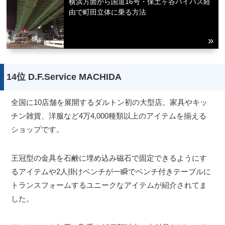
横浜方面から国道16号・保土ヶ谷バイパス経
由で町田立体に乗る方法
14位 D.F.Service MACHIDA
全国に10店舗を展開するダルトン初の大型店。家具やキッ
チン雑貨、洋服など4万4,000種類以上のアイテムを揃える
ショップです。
王冠型の金具を石鹸に埋め込み磁石で固定できるようにす
るアイテムや2人掛けベンチが一瞬でベンチ付きテーブルに
トランスフォームするユニークなアイテムが紹介されてま
した。