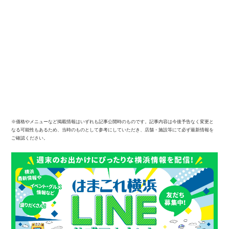
※価格やメニューなど掲載情報はいずれも記事公開時のものです。記事内容は今後予告なく変更と
なる可能性もあるため、当時のものとして参考にしていただき、店舗・施設等にて必ず最新情報を
ご確認ください。