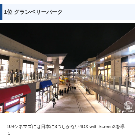
1位 グランベリーパーク
109シネマズには日本に3つしかない4DX with ScreenXを導
入。