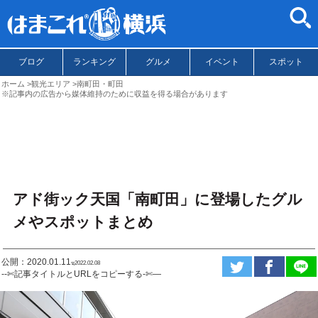
ブログ
ランキング
グルメ
イベント
スポット
ホーム
観光エリア
南町田・町田
※記事内の広告から媒体維持のために収益を得る場合があります
アド街ック天国「南町田」に登場したグル
メやスポットまとめ
公開：2020.01.11
ಇ2022.02.08
--✄記事タイトルとURLをコピーする-✄—