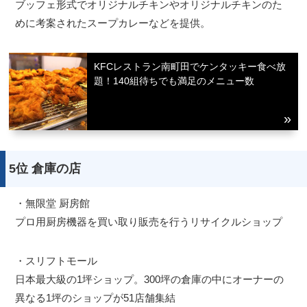
ブッフェ形式でオリジナルチキンやオリジナルチキンのた
めに考案されたスープカレーなどを提供。
KFCレストラン南町田でケンタッキー食べ放
題！140組待ちでも満足のメニュー数
5位 倉庫の店
・無限堂 厨房館
プロ用厨房機器を買い取り販売を行うリサイクルショップ
・スリフトモール
日本最大級の1坪ショップ。300坪の倉庫の中にオーナーの
異なる1坪のショップが51店舗集結