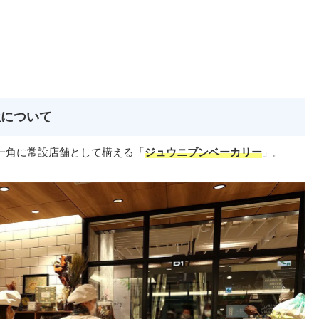
屋について
一角に常設店舗として構える「
ジュウニブンベーカリー
」。