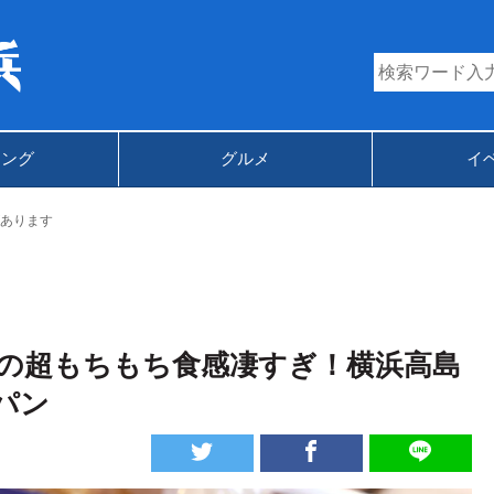
キング
グルメ
イ
あります
の超もちもち食感凄すぎ！横浜高島
パン