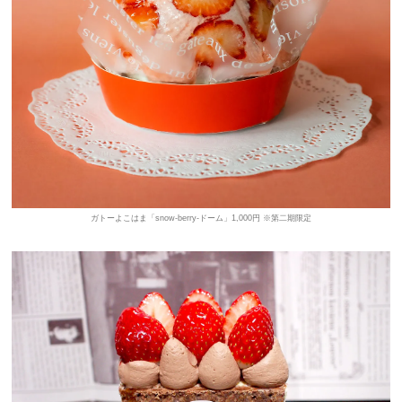
ガトーよこはま「snow-berry-ドーム」1,000円 ※第二期限定