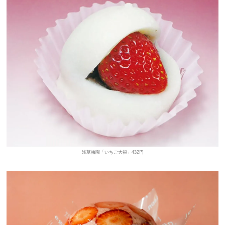
浅草梅園「いちご大福」432円