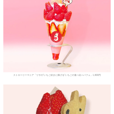
ストロベリーマニア「リサの”いちご好きに捧げる”いちごの食べ比べパフェ」1,800円