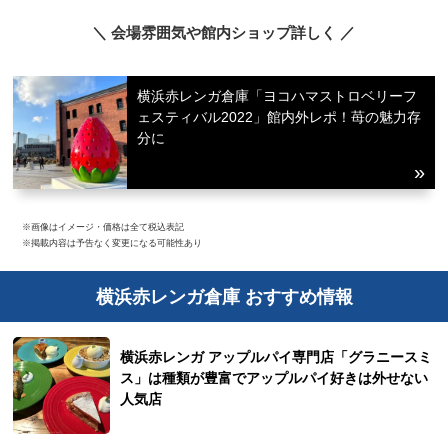
＼ 会場雰囲気や館内ショップ詳しく ／
横浜赤レンガ倉庫「ヨコハマストロベリーフ
ェスティバル2022」館内外レポ！苺の魅力存
分に
※画像はイメージ・価格は全て税込表記
※掲載内容は予告なく変更になる可能性あり
横浜赤レンガ倉庫 おすすめ情報
横浜赤レンガ アップルパイ専門店「グラニースミ
ス」は種類が豊富でアップルパイ好きは外せない
人気店