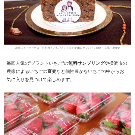
湘南スイーツアキズ「あまおういちごとチョコのナポレオンパイ」850円 ※第一期限定
毎回人気の”ブランドいちご”の
無料サンプリング
や横浜市の
農家によるいちごの
直売
など個性豊かないちごの中からお
気に入りを見つけて楽しめます。