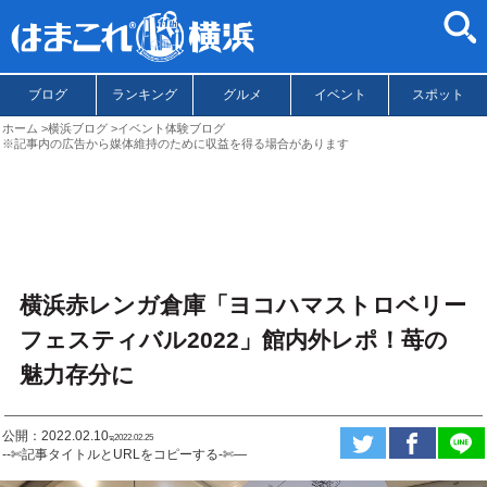
ブログ
ランキング
グルメ
イベント
スポット
ホーム
横浜ブログ
イベント体験ブログ
※記事内の広告から媒体維持のために収益を得る場合があります
横浜赤レンガ倉庫「ヨコハマストロベリー
フェスティバル2022」館内外レポ！苺の
魅力存分に
公開：2022.02.10
ಇ2022.02.25
--✄記事タイトルとURLをコピーする-✄—