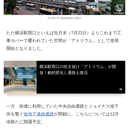
2019年7月 横浜駅西口の様子
ただ横浜駅西口といえば先月末（7月21日）よりこれまで工
事カバーで覆われていた空間が「アトリウム」として使用
開始となりました。
横浜駅西口の吹き抜け「アトリウム」が開
放！劇的変化し通路も復活
一方、快適に利用していた中央自由通路とジョイナス地下
街を繋ぐ
仮地下連絡通路
が閉鎖に。こちらについては12月
頃新たに開通予定。