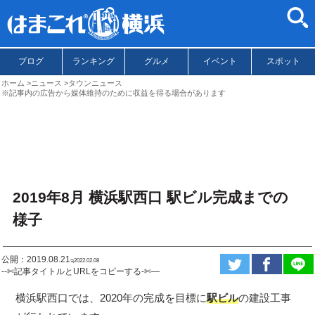
ブログ
ランキング
グルメ
イベント
スポット
ホーム
ニュース
タウンニュース
※記事内の広告から媒体維持のために収益を得る場合があります
2019年8月 横浜駅西口 駅ビル完成までの
様子
公開：2019.08.21
ಇ2022.02.08
--✄記事タイトルとURLをコピーする-✄—
横浜駅西口では、2020年の完成を目標に
駅ビル
の建設工事