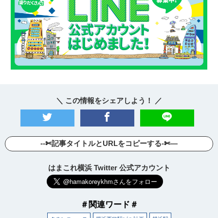
＼ この情報をシェアしよう！ ／
--✄記事タイトルとURLをコピーする-✄—
はまこれ横浜 Twitter 公式アカウント
＃関連ワード＃