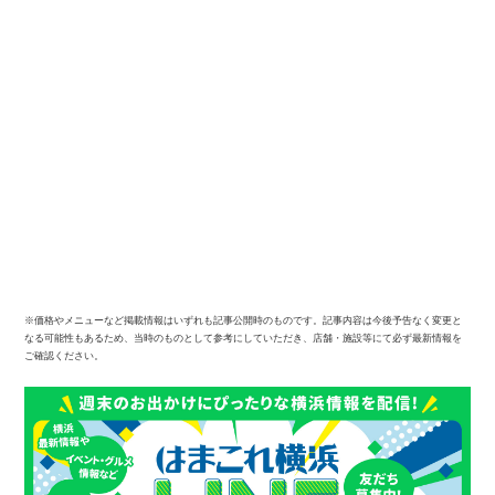
※価格やメニューなど掲載情報はいずれも記事公開時のものです。記事内容は今後予告なく変更と
なる可能性もあるため、当時のものとして参考にしていただき、店舗・施設等にて必ず最新情報を
ご確認ください。