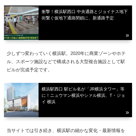
衝撃！横浜駅西口 中央通路とジョイナス地下
街繋ぐ仮地下通路閉鎖に、新通路予定
少しずつ変わっていく横浜駅。2020年に商業ゾーンやホテ
ル、スポーツ施設などで構成される大型複合施設として駅
ビルが完成予定です。
横浜駅西口 駅ビル名が「JR横浜タワー」等
に！ニュウマン横浜やシァル横浜、T・ジョ
イ 横浜
当サイトでは引き続き、横浜駅の細かな変化・最新情報を