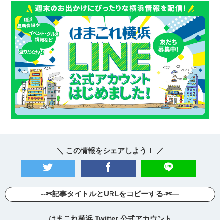
＼ この情報をシェアしよう！ ／
--✄記事タイトルとURLをコピーする-✄—
はまこれ横浜 Twitter 公式アカウント