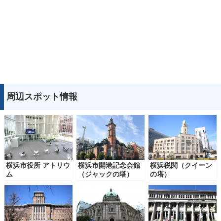
周辺スポット情報
横浜市役所 アトリウ
横浜市開港記念会館
横浜税関（クイーン
ム
（ジャックの塔）
の塔）