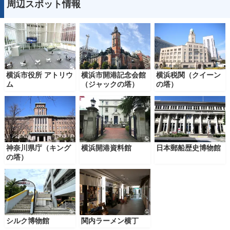
周辺スポット情報
横浜市役所 アトリウ
横浜市開港記念会館
横浜税関（クイーン
ム
（ジャックの塔）
の塔）
神奈川県庁（キング
横浜開港資料館
日本郵船歴史博物館
の塔）
シルク博物館
関内ラーメン横丁