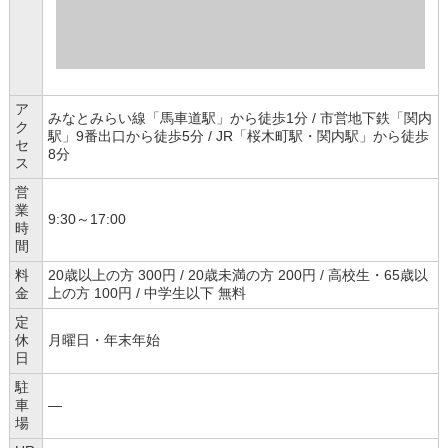
ア
みなとみらい線「馬車道駅」から徒歩1分 / 市営地下鉄「関内
ク
駅」9番出口から徒歩5分 / JR「桜木町駅・関内駅」から徒歩
セ
8分
ス
営
業
9:30～17:00
時
間
料
20歳以上の方 300円 / 20歳未満の方 200円 / 高校生・65歳以
金
上の方 100円 / 中学生以下 無料
定
休
月曜日・年末年始
日
駐
車
―
場